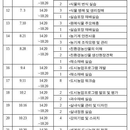
~18:20
2
◦식물의 번식 실습
12
7. 3
14:20
3
◦식물 병해 및 생리장해
~18:20
1
◦실습포장 재배실습
13
7.10
14:20
3
◦원예식물 주요해충
~18:20
1
◦실습포장 재배실습
14
8.21
14:20
1
◦농기계 안전사용
~18:20
3
◦농기계 조작요령 및 관리
15
8.28
14:20
1
◦친환경농산물의 이해
~18:20
2
◦친환경농산물 생산현장견학
1
◦채소재배 실습
16
9.4
14:20
3
◦도시농업프로그램 개발
~18:20
1
◦채소재배 실습
17
9.11
14:20
8
◦도시농업 워크숍
~18:20
18
10.2
14:20
2
◦도시농업프로그램 발표 및 평가
~18:20
2
◦과수재배 실습
19
10.16
14:20
2
◦실내식물 관리 및 디자인
~18:20
2
◦실내정원 실습
20
10.23
14:20
4
◦강의기법 및 스피치
~18:20