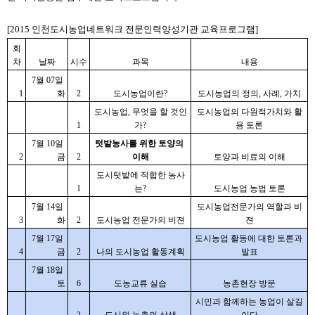
[2015 인천도시농업네트워크 전문인력양성기관 교육프로그램]
회
차
날짜
시수
과목
내용
7월 07일 
1
화
2
도시농업이란?
도시농업의 정의, 사례, 가치
도시농업, 무엇을 할 것인
도시농업의 다원적가치와 활
1
가?
용 토론
7월 10일 
텃밭농사를 위한 토양의 
2
금
2
이해
토양과 비료의 이해
도시텃밭에 적합한 농사
1
는?
도시농업 농법 토론
7월 14일 
도시농업전문가의 역할과 비
3
화
2
도시농업 전문가의 비젼
젼
7월 17일 
도시농업 활동에 대한 토론과 
4
금
2
나의 도시농업 활동계획
발표
7월 18일 
토
6
도농교류 실습
농촌현장 방문
시민과 함께하는 농업이 살길