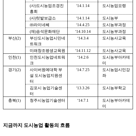
(사)도시농업조경진
‘14.1.14
도시농업요령
흥회
(사)텃밭보급소
‘14.1.14
도시농부
㈜라이네쎄
‘14.4.25
도시농부과정
(재)송석문화재단
‘14.10.14
도시농부과정
부산(2)
부산도시농업시민네
‘14.3.4
도시농사교육
트워크
미래창조평생교육원
‘14.11.12
도시농사교육
인천(1)
인천도시농업네트워
‘14.2.6
도시농부아카데
크
미
경기(2)
사이버원예대학 부
‘14.7.25
도시농업시민강
설 도시농업지원센
좌
터
김포시 농업기술센
‘13.3.26
도시농부학교
터
충북(1)
청주시농업기술센터
‘14.7.1
도시농부아카데
미
지금까지 도시농업 활동의 흐름