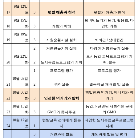
9월 12일 
17
토
3
텃밭 해충과 천적
텃밭의 해충과 천적
9월 15일 
퇴비만들기의 원리, 활용법, 다
18
화
3
거름의 이해
양한 거름
9월 19일 
19
토
3
자원순환시설 설치
퇴비간 / 생태뒷간
2
거름만들기의 실제
다양한 거름만들기 실습
9월 22일 
도시농업 교육프로그램의 기
20
화
2
도시농업프로그램의 기획
획, 활용
1
프로그램 평가
프로그램 평가
10월 03일 
21
토
2
경작실습
월동작물 재배법 및 실습
10월 06일 
핵발전과 먹거리, 에너지와 먹
22
화
3
안전한 먹거리와 탈핵
거리
10월 13일 
농업과 관련된 사회적인 문제
23
화
3
GMO와 종자주권
와 GMO
10월 17일 
텃밭교육 선배에게 듣는
다양한 도시농업교육프로그램 
24
토
1
다
사례
3
개인과제 발표
개인과제 발표 및 평가