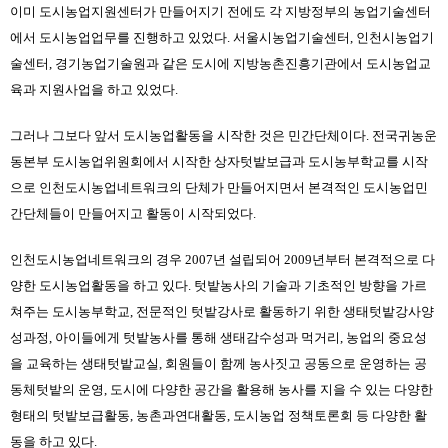
이미 도시농업지원센터가 만들어지기 전에도 각 지방정부의 농업기술센터
에서 도시농업업무를 진행하고 있었다. 서울시농업기술센터, 인천시농업기
술센터, 경기농업기술원과 같은 도시에 지방농촌진흥기관에서 도시농업교
육과 지원사업을 하고 있었다.
그러나 그보다 앞서 도시농업활동을 시작한 것은 민간단체이다. 전국귀농운
동본부 도시농업위원회에서 시작한 상자텃밭보급과 도시농부학교를 시작
으로 인천도시농업네트워크의 단체가 만들어지면서 본격적인 도시농업민
간단체들이 만들어지고 활동이 시작되었다.
인천도시농업네트워크의 경우 2007년 설립되어 2009년부터 본격적으로 다
양한 도시농업활동을 하고 있다. 텃밭농사의 기술과 기초적인 방향을 가르
쳐주는 도시농부학교, 전문적인 텃밭강사로 활동하기 위한 생태텃밭강사양
성과정, 아이들에게 텃밭농사를 통해 생태감수성과 먹거리, 농업의 중요성
을 교육하는 생태텃밭교실, 회원들이 함께 농사짓고 공동으로 운영하는 공
동체텃밭의 운영, 도시에 다양한 공간을 활용해 농사를 지을 수 있는 다양한 
형태의 텃밭보급활동, 농촌과연대활동, 도시농업 정책토론회 등 다양한 활
동을 하고 있다.