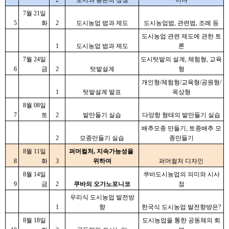
2
도시와 농촌의 상생
이다
7월 21일 
5
화
2
도시농업 법과 제도
도시농업법, 관련법, 조례 등
도시농업 관련 제도에 관한 토
1
도시농업 법과 제도
론
7월 24일 
도시텃밭의 설계, 체험형, 교육
6
금
2
텃밭설계
형
개인형/체험형/교육형/공원형/
1
텃밭설계 발표
옥상형
8월 08일 
7
토
2
밭만들기 실습
다양항 형태의 밭만들기 실습
배추모종 만들기, 토종배추 모
2
모종만들기 실습
종만들기
8월 11일 
퍼머컬처, 지속가능성을 
8
화
3
위하여
퍼머컬처 디자인
8월 14일 
쿠바도시농업의 의미와 시사
9
금
2
쿠바의 오가노포니코
점
우리식 도시농업 발전방
1
향
한국식 도시농업 발전향뱡은?
8월 18일 
도시농업을 통한 공동체의 회