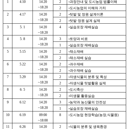
1
4.10
14:20
2
◦과정안내 및 도시농업 법률이해
~18:20
2
◦도시농업의 이해와 가치
2
4.17
14:20
2
◦텃밭 및 정원 설계이론
~18:20
2
◦텃밭·정원 설계 실제
3
5. 1
14:20
4
◦실습포장 재배실습
~18:20
4
5. 8
14:20
3
◦토양과 비료
~18:20
1
◦실습포장 재배실습
5
5.15
14:20
2
◦채소재배
~18:20
2
◦채소재배 실습
6
5.22
14:20
2
◦과수재배
~18:20
2
◦과수재배 실습
7
5.29
14:20
2
◦자생식물의 분류 및 특성
~18:20
2
◦자생식물 텃밭활용 실제
8
6. 5
14:20
2
◦도시축산
~18:20
2
◦미생물 활용실습
9
6.12
14:20
3
◦농약과 농산물의 안전성
~18:20
1
◦실습포장 재배실습
10
6.19
09:00
8
◦도시농업 현장학습(농장,식물원)
~18:00
11
6.26
14:20
2
◦식물의 분류 및 생육환경