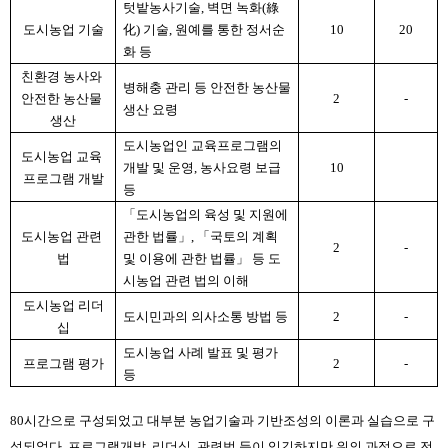
텃밭농사기술, 벽면 녹화(綠
도시농업 기술
化) 기술, 원예를 통한 정서순
10
20
화 등
친환경 농사와 
병해충 관리 등 안전한 농산물 
안전한 농산물 
2
-
생산 요령
생산
도시농업인 교육프로그램의 
도시농업 교육 
개발 및 운영, 농사요령 보급 
10
프로그램 개발
등
「도시농업의 육성 및 지원에 
도시농업 관련 
관한 법률」, 「국토의 계획 
2
-
법
및 이용에 관한 법률」 등 도
시농업 관련 법의 이해
도시농업 리더
도시민과의 의사소통 방법 등
2
-
십
도시농업 사례 발표 및 평가 
프로그램 평가
2
-
등
80시간으로 구성되었고 대부분 농업기술과 기반조성의 이론과 실습으로 구
성되었다. 프로그램개발, 리더십, 관련법 등이 있긴하지만 위의 과정으로 전