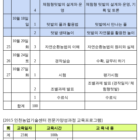
체험형텃밭의 설계와 운
체험형 텃밭의 설계와 운영, 기
4
영
획 및 토론
10월 18일 
일
1
텃밭의 풀과 활용법
텃밭에서 만나는 풀
2
텃밭 생태놀이
텃밭의 자연물을 활용한 놀이
10월 20일 
25
화
3
자연순환농법의 이해
자연순환농법의 원리와 실제
10월 24일 
26
토
2
경작실습
수확, 갈무리 하기
10월 27일 
27
화
1
시험
평가시험
조별과제 발표 (경작일지/ 체
2
조별과제 발표
험형텃밭)
1
수료식
수료식
합계
100
[2015 인천농업기술센터 전문가양성과정 교육프로그램]
회
교육일자
교육시간
교 육 내 용
계
23회
100h