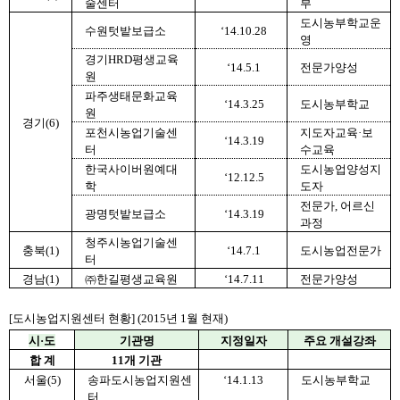
술센터
부
도시농부학교운
수원텃밭보급소
‘14.10.28
영
경기HRD평생교육
‘14.5.1
전문가양성
원
파주생태문화교육
‘14.3.25
도시농부학교
원
경기(6)
포천시농업기술센
지도자교육·보
‘14.3.19
터
수교육
한국사이버원예대
도시농업양성지
‘12.12.5
학
도자
전문가, 어르신
광명텃밭보급소
‘14.3.19
과정
청주시농업기술센
충북(1)
‘14.7.1
도시농업전문가
터
경남(1)
㈜한길평생교육원
‘14.7.11
전문가양성
[도시농업지원센터 현황] (2015년 1월 현재)
시·도
기관명
지정일자
주요 개설강좌
합 계
11개 기관
서울(5)
송파도시농업지원센
‘14.1.13
도시농부학교
터