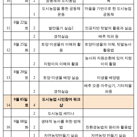
10
화
2
공동체와 도시농업
복
도시농업을 통한 공동체
마을을 기반으로 한 도시농업 
1
운동
공동체
8월 22일 
11
토
2
밭만들기 실습2
인공지반 텃밭의 활용과 실습
2
경작실습
배추 직파 등
8월 25일 
토양 미생물의 이해와 활
토양미생물의 이해, 텃밭농사 
12
화
2
용
활용법
농사와 자원순환에 있어 지렁
2
지렁이의 이해와 활용
이의 활용
8월 29일 
13
토
2
토양 미생물 배양 실습
미생물 배양법
배추 모종 아주심기, 기타작물 
2
경작실습
파종
9월 05일 
도시농업 시민참여 워크
14
토
4
샵
2
도시농업 세미나
9월 08일 
생태적 농사를 위한 방제
16
화
2
법
친환경농법의 원리와 활용법
1
자연농약만들기 실습
자연농약 만들기 실습