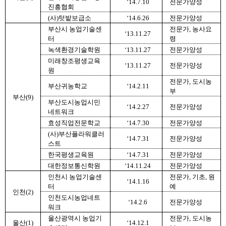
‘14.7.10
전문가양성
진흥협회
(사)텃밭보급소
‘14.6.26
전문가양성
부산시 농업기술센
전문가, 농사요
‘13.11.27
터
령
녹색환경기술학원
‘13.11.27
전문가양성
미래창조평생교육
‘13.11.27
전문가양성
원
전문가, 도시농
부산귀농학교
‘14.2.11
부
부산(9)
부산도시농업시민
‘14.2.27
전문가양성
네트워크
효성직업전문학교
‘14.7.30
전문가양성
(사)부산플라워클러
‘14.7.31
전문가양성
스트
한국평생교육원
‘14.7.31
전문가양성
대한정보통신학원
‘14.11.24
전문가양성
인천시 농업기술센
전문가, 기초, 원
‘14.1.16
터
예
인천(2)
인천도시농업네트
‘14.2.6
전문가양성
워크
울산광역시 농업기
전문가, 도시농
울산(1)
‘14.12.1