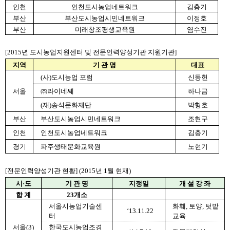
인천
인천도시농업네트워크
김충기
부산
부산도시농업시민네트워크
이정호
부산
미래창조평생교육원
염수진
[2015년 도시농업지원센터 및 전문인력양성기관 지원기관]
지역
기 관 명
대표
(사)도시농업 포럼
신동헌
서울
㈜라이네쎄
하나금
(재)송석문화재단
박형호
부산
부산도시농업시민네트워크
조현구
인천
인천도시농업네트워크
김충기
경기
파주생태문화교육원
노현기
[전문인력양성기관 현황] (2015년 1월 현재)
시·도
기 관 명
지정일
개 설 강 좌
합 계
23개소
서울시농업기술센
화훼, 토양, 텃밭 
‘13.11.22
터
교육
서울(3)
한국도시농업조경