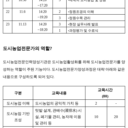
21
10.30
14:20
3
◦세계의 도시농업 및 정원
~17:20
22
11.6
14:20
2
◦정원조경의 이해
~19:20
3
◦정원수목 관리
23
11.13
14:20
3
◦현장 실무사례 발표
~18:20
1
◦과정평가 및 수료식
도시농업전문가의 역할?
도시농업전문인력양성기관은 도시농업활성화를 위해 도시농업전문가를 양
성하는 역할이 주된 기능이다. 도시농업전문가양성과정은 대략 아래와 같은 
내용으로 구성하도록 되어 있다.
교육시간
구분
교육내용
(80)
도시농업 이해
도시농업의 공익적 가치 등
2
-
텃밭 설계, 관배수(灌排水) 시
도시농업 기반
설, 폐기물 관리, 농자재 이용 
10
20
조성
및 관리 등