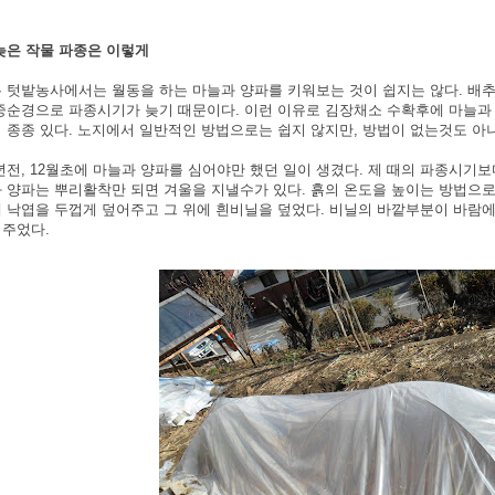
늦은 작물 파종은 이렇게
 텃밭농사에서는 월동을 하는 마늘과 양파를 키워보는 것이 쉽지는 않다
.
배추
중순경으로 파종시기가 늦기 때문이다
.
이런 이유로 김장채소 수확후에 마늘과
 종종 있다
.
노지에서 일반적인 방법으로는 쉽지 않지만
,
방법이 없는것도 아
년전
, 12
월초에 마늘과 양파를 심어야만 했던 일이 생겼다
.
제 때의 파종시기보
 양파는 뿌리활착만 되면 겨울을 지낼수가 있다
.
흙의 온도을 높이는 방법으
 낙엽을 두껍게 덮어주고 그 위에 흰비닐을 덮었다
.
비닐의 바깥부분이 바람에
어주었다
.