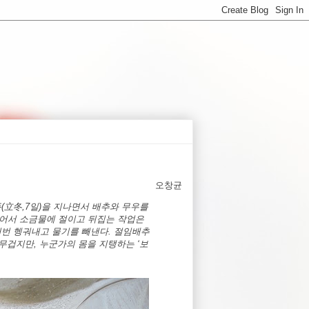
오창균
동
(
立冬
,7
일
)
을 지나면서 배추와 무우를
어서 소금물에 절이고 뒤집는 작업은
러번 헹궈내고 물기를 빼낸다
.
절임배추
 무겁지만
,
누군가의 몸을 지탱하는
‘
보