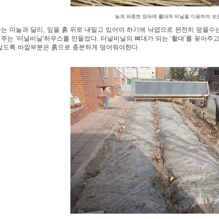
늦게 파종한 양파에 활대와 비닐을 이용하여 보
는 마
늘과 달리
,
잎을 흙 위로 내밀고 있어야 하기에 낙엽으로 완전히 덮을수
워주는
‘
터널비닐
’
하우스를 만들었다
.
터널비닐의 뼈대가 되는
‘
활대
’
를 꽂아주고
않도록 바깥부분은 흙으로 충분하게 덮어줘야한다
.