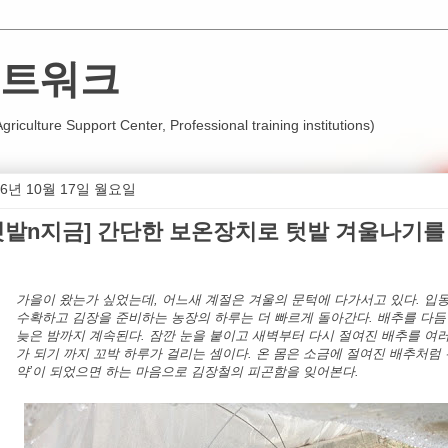
트워크
iculture Support Center, Professional training institutions)
16년 10월 17일 월요일
텃밭n지금] 간단한 보온장치로 텃밭 겨울나기를
가을이 왔는가 싶었는데
,
어느새 계절은 겨울의 문턱에 다가서고 있다
.
입
수확하고 김장을 준비하는 농장의 하루는 더 빠르게 돌아간다
.
배추를 다듬
늦은 밤까지 계속된다
.
잠깐 눈을 붙이고 새벽부터 다시 절여진 배추를 여
가 되기 까지 꼬박 하루가 걸리는 셈이다
.
온 몸은 소금에 절여진 배추처럼
약
’
이 되었으면 하는 마음으로 김장철의 피곤함을 잊어본다
.