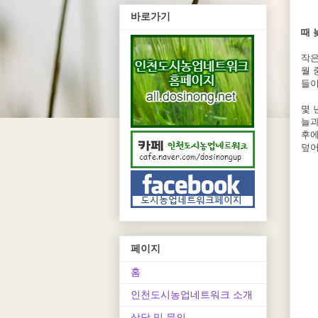
바로가기
때 
작은
월 
들이
몇 
늘과
후에
덮
페이지
홈
인천도시농업네트워크 소개
상담 및 문의