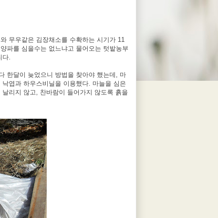
와 무우같은 김장채소를 수확하는 시기가
11
 양파를 심을수는 없느냐고 물어오는 텃밭농부
니다
.
다 한달이 늦었으니 방법을 찾아야 했는데
,
마
로 낙엽과 하우스비닐을 이용했다
.
마늘을 심은
 날리지 않고
,
찬바람이 들어가지 않도록 흙을