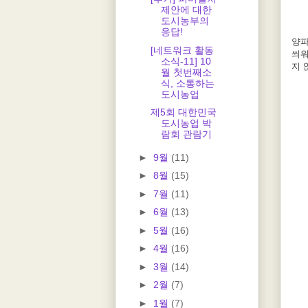
제안에 대한
도시농부의
응답!
양파
[네트워크 활동
씌
소식-11] 10
지 
월 첫번째소
식, 소통하는
도시농업
제5회 대한민국
도시농업 박
람회 관람기
►
9월
(11)
►
8월
(15)
►
7월
(11)
►
6월
(13)
►
5월
(16)
►
4월
(16)
►
3월
(14)
►
2월
(7)
►
1월
(7)