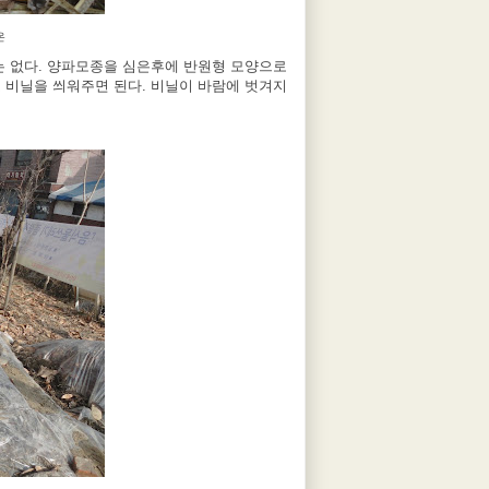
온
는 없다
.
양파모종을 심은후에 반원형 모양으로
 비닐을 씌워주면 된다
.
비닐이 바람에 벗겨지