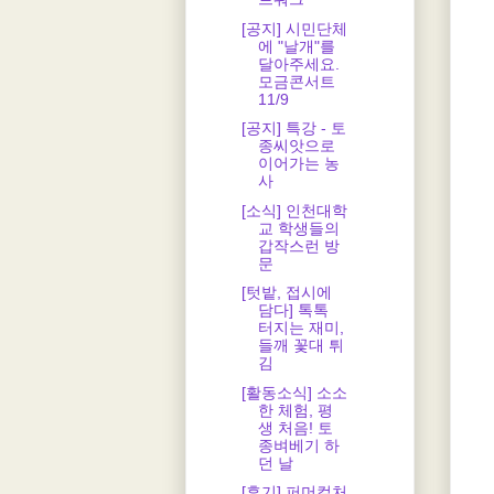
[공지] 시민단체
에 "날개"를
달아주세요.
모금콘서트
11/9
[공지] 특강 - 토
종씨앗으로
이어가는 농
사
[소식] 인천대학
교 학생들의
갑작스런 방
문
[텃밭, 접시에
담다] 톡톡
터지는 재미,
들깨 꽃대 튀
김
[활동소식] 소소
한 체험, 평
생 처음! 토
종벼베기 하
던 날
[후기] 퍼머컬처