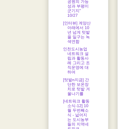
공원의 가능
성과 부평미
군기지"
10/27
[인터뷰] 계양산
아래에서 10
년 넘게 텃밭
을 일구는 녹
색연합
인천도시농업
네트워크 설
립과 활동사
례 그리고 조
직운영에 대
하여
[텃밭n지금] 간
단한 보온장
치로 텃밭 겨
울나기를
[네트워크 활동
소식-12] 10
월 두번째소
식 - 넓어지
는 도시농부
들의 지역네
트워크