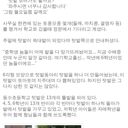
'텃밭 보러가도 될까요?'
'와주시면 너무나 감사합니다'
'그럼 월요일쯤 갈께요'
사무실 한켠에 있는 토종모종 몇개(들깨, 까치콩, 결명자 등)
를 챙겨서 학교로 갔을때 정문에서 기다리고 계셨다.
주말에 텃밭이 쑥대밭이 되었다며 텃밭쪽으로 안내하셨다.
"중학생 놈들이 어제 밭을 다 망가뜨려놨어요... 지금 수배중
인데 누군지 알것 같아요. 여기학교출신... 작년에 6학년이었
던 놈들이에요..."
6각형 모양으로 텃밭동아리 텃밭을 하나 더 만들어놨는데, 이
텃밭이 토마토며 지주대며 다 뽑혀있었다. 하지만 텃밭은 그
다지 상한 것 같지는 않았다.
동수초등학교 텃밭은 13개의 틀밭을 되어 있다.
4, 5, 6학년이 13개 반이라 각 반마다 텃밭이 하나씩 돌아가
밭에서 텃밭을 가꾸고 있었고, 저학년 아이들은 자매학년을
두어 함께 형님들과 함께 쓰도록했다.