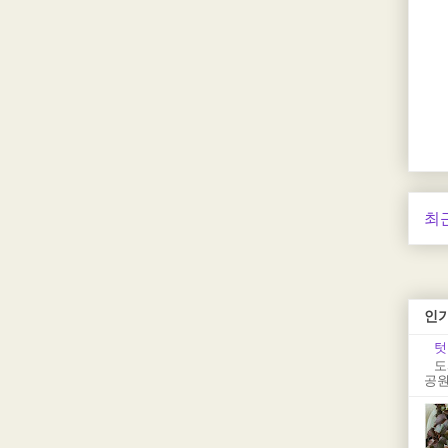
최
인
텃
도
공원