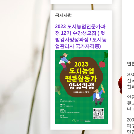
공지사항
2023 도시농업전문가과
정 12기 수강생모집 ( 텃
밭강사양성과정 / 도시농
업관리사 국가자격증)
인천
2
전
천
인
했
년
2
평
민