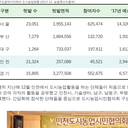
 주요광역지자체의 도시농업현황 (2017.12. 농림축산식품부)
구분
텃밭 수
텃밭면적
참여자수
‘17년 예
서 울
23,051
1,955,143
625,474
14,32
부 산
7,279
1,884,556
132,720
1,93
대 구
1,264
733,037
197,611
1,61
인 천
21,324
257,088
45,521
2,94
경 기
15,805
3,277,508
552,675
6,57
행히 지난해 12월 인천에서 도시농업활동을 하는 단체들이 처음으로 한
 모여 각자의 활동을 공유했고 인천시, 기술센터, 남구, 남동구, 부
께했다. 간담회에 참석한 단체들을 중심으로 도시농업시민협의회 구성