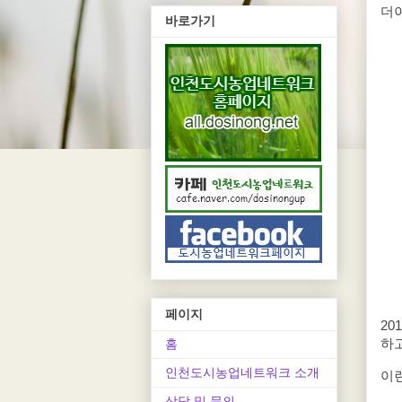
더이
바로가기
페이지
2
하
홈
인천도시농업네트워크 소개
이런
상담 및 문의