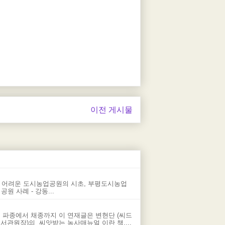
이전 게시물
 어려운 도시농업공원의 시초, 부평도시농업
 사례 - 강동...
 파종에서 채종까지 이 연재글은 변현단 (씨드
관원장)의 씨앗받는 농사매뉴얼 이란 책,...