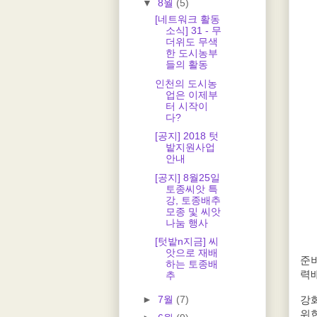
▼
8월
(5)
[네트워크 활동
소식] 31 - 무
더위도 무색
한 도시농부
들의 활동
인천의 도시농
업은 이제부
터 시작이
다?
[공지] 2018 텃
밭지원사업
안내
[공지] 8월25일
토종씨앗 특
강, 토종배추
모종 및 씨앗
나눔 행사
[텃밭n지금] 씨
앗으로 재배
준
하는 토종배
력
추
►
7월
(7)
강
위