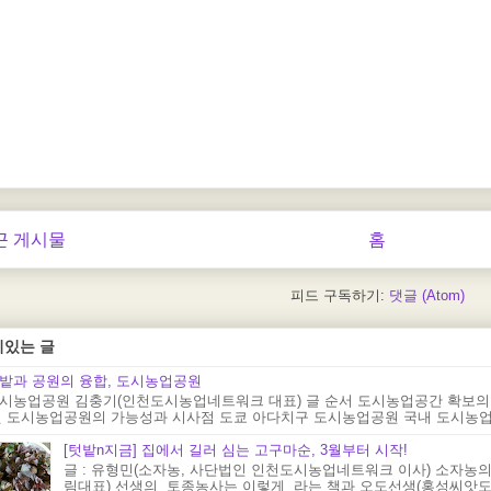
근 게시물
홈
피드 구독하기:
댓글 (Atom)
기있는 글
밭과 공원의 융합, 도시농업공원
시농업공원 김충기(인천도시농업네트워크 대표) 글 순서 도시농업공간 확보의
 도시농업공원의 가능성과 시사점 도쿄 아다치구 도시농업공원 국내 도시농업공원
[텃밭n지금] 집에서 길러 심는 고구마순, 3월부터 시작!
글 : 유형민(소자농, 사단법인 인천도시농업네트워크 이사) 소자농의
림대표) 선생의 토종농사는 이렇게 라는 책과 오도선생(홍성씨앗도서