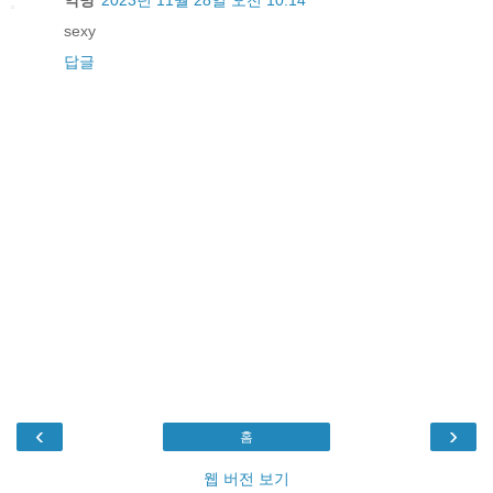
익명
2023년 11월 28일 오전 10:14
sexy
답글
‹
›
홈
웹 버전 보기