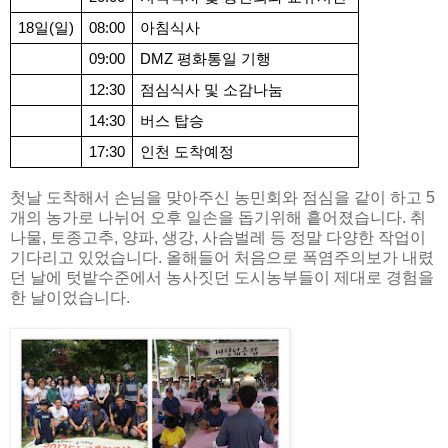
18일(일)
08:00
아침식사
09:00
DMZ 평화통일 기행
12:30
점심식사 및 소감나눔
14:30
버스 탑승
17:30
인천 도착예정
첫날 도착해서 손님을 맞아주신 농민회와 점심을 같이 하고 5
개의 농가로 나뉘어 오후 일손을 돕기위해 흩어졌습니다. 취
나물, 토종고추, 양파, 생강, 사슴벌레 등 정말 다양한 작업이
기다리고 있었습니다. 올해들어 처음으로 폭염주의보가 내렸
던 날에 텃밭수준에서 농사짓던 도시농부들이 제대로 경험을
한 날이었습니다.