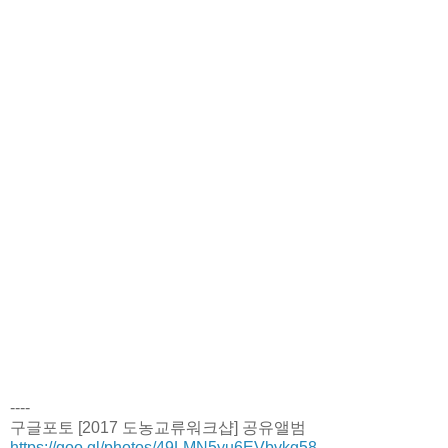
----
구글포토 [2017 도농교류워크샵] 공유앨범
https://goo.gl/photos/49LMN5yu6EVbvkg58