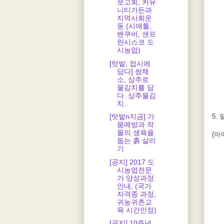
보고회, 커뮤
니티가든과
지역사회운
동 (시애틀,
밴쿠버, 샌프
란시스코 도
시농업)
[텃밭, 접시에
담다] 쌈채
소, 상추로
물김치를 담
다. 상추물김
치.
5.
[텃밭n지금] 가
뭄예방과 작
물의 생육을
(아
돕는 흙 살리
기
[공지] 2017 도
시농업전문
가 양성과정
안내, (국가
자격증 과정,
귀농귀촌교
육 시간인정)
[공지] 10주년