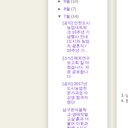
►
9월
(10)
►
8월
(7)
▼
7월
(14)
[공지] 인천도시
농업네트워
크 10주년 기
념행사 안내
(도시와 농업
의 결혼식 /
10주년 기...
[소식] 해외연수
보고회 잘 마
쳤습니다. 자
료 공유합니
다.
[공지] 2017년
도시농업전
문가과정 수
3.
강생 합격자
4.
명단
남구온마을학
교-생태텃밭
교실'흙과 더
불어 이웃과
함께' 1기가