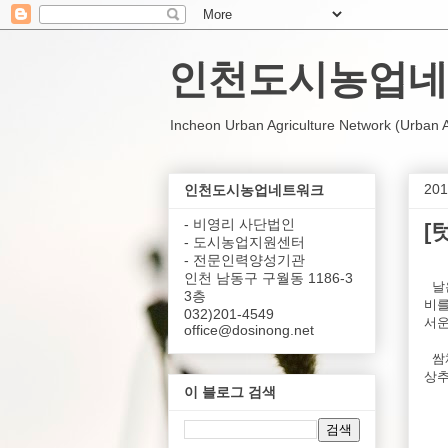
인천도시농업네
Incheon Urban Agriculture Network (Urban Agr
20
인천도시농업네트워크
- 비영리 사단법인
[
- 도시농업지원센터
- 전문인력양성기관
인천 남동구 구월동 1186-3
날은
3층
비를
032)201-4549
서운
office@dosinong.net
쌈채
상추
이 블로그 검색