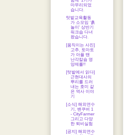
마무리되었
습니다.
텃밭교육활동
가 소모임 '흙
놀이' 상반기
워크숍 다녀
왔습니다.
[움직이는 사진]
고추, 토마토
가 아플 땐
난각칼슘 영
양제를!!
[텃밭에서 읽다]
근현대사의
뿌리를 드러
내는 호미 같
은 역사 이야
기
[소식] 해외연수
기, 밴쿠버 1
- CityFarmer
그리고 다양
한 퇴비실험
[공지] 해외연수