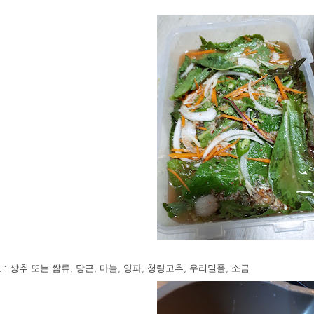
 : 상추 또는 쌈류, 당근, 마늘, 양파, 청량고추, 우리밀풀, 소금