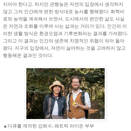
지어야 한다고
.
하지만 관행농은 자연의 입장에서 생각하지
않고 그저 인간에게 편한 방식대로 농사를 행해왔다
.
화학비
료와 농약을 계속해서 쓰면서
.
도시에서의 편안한 삶도 사실
은 자연과 조화를 이루며 사는 삶과는 거리가 있다
.
인간의 이
러한 생활 방식은 환경오염과 기후변화라는 결과를 가져왔다
.
그리고 이 결과는 인간의 생존에 치명적인 위협이 되어 돌아
왔다
.
지구의 입장에서
,
자연이 싫어하는 것을 고려하지 않고
행동해온 결과인 것이다
.
▲다큐를 제작한 강희수, 패트릭 라이든 부부