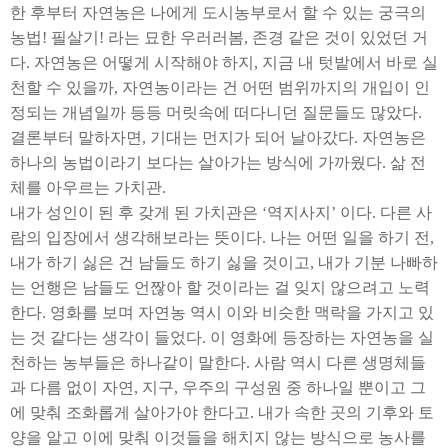
한 후부터 자연농은 나에게 도시농부로서 할 수 있는 궁극의
농법
!
필살기
!
라는 묘한 우러러봄
,
존경 같은 것이 있었던 거
다
.
자연농은 어떻게 시작해야 하지
,
지금 내 텃밭에서 바로 실
천할 수 있을까
,
자연농이라는 건 어떤 범위까지의 개입이 인
정되는 개념일까 등등 머릿속에 떠다니던 질문들도 많았다
.
결론부터 말하자면
,
기대는 먼지가 되어 날아갔다
.
자연농은
하나의 농법이라기 보다는 살아가는 방식에 가까웠다
.
삶 전
체를 아우르는 가치관
.
내가 성인이 된 후 갖게 된 가치관은
‘
역지사지
’
이다
.
다른 사
람의 입장에서 생각해보라는 뜻이다
.
나는 어떤 일을 하기 전
,
내가 하기 싫은 건 남들도 하기 싫을 것이고
,
내가 기분 나빠하
는 언행은 남들도 언짢아 할 것이라는 걸 잊지 않으려고 노력
한다
.
영화를 보며 자연농 역시 이와 비슷한 맥락을 가지고 있
는 것 같다는 생각이 들었다
.
이 영화에 등장하는 자연농을 실
천하는 농부들은 하나같이 말한다
.
사람 역시 다른 생명체들
과 다름 없이 자연
,
지구
,
우주의 구성원 중 하나일 뿐이고 그
에 맞춰 조화롭게 살아가야 한다고
.
내가 속한 곳의 기후와 토
양을 알고 이에 맞춰 이것들을 해치지 않는 방식으로 농사를