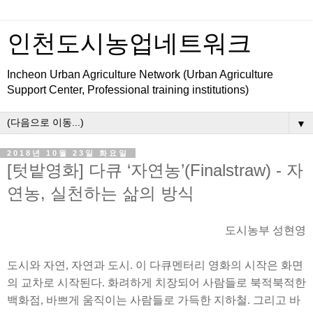
인천도시농업네트워크
Incheon Urban Agriculture Network (Urban Agriculture
Support Center, Professional training institutions)
▼
2018년 10월 23일 화요일
[텃밭영화] 다큐 ‘자연농’(Finalstraw) - 자
연농, 실천하는 삶의 방식
도시농부 성현영
도시와 자연
,
자연과 도시
.
이 다큐멘터리 영화의 시작은 화면
의 교차로 시작된다
.
화려하게 치장되어 사람들로 북적북적한
백화점
,
바쁘게 움직이는 사람들로 가득한 지하철
.
그리고 바