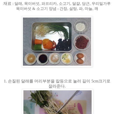
재료
:
달래
,
목이버섯
,
파프리카
,
소고기
,
달걀
,
당근
,
우리밀가루
목이버섯
&
소고기 양념
:
간장
,
설탕
,
파
,
마늘
,
깨
1.
손질된 달래를 머리부분을 칼등으로 눌러 길이
5cm
크기로
잘라준다
.