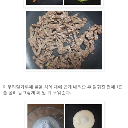
6.
우리밀가루에 물을 섞어 채에 곱게 내려준 후 달궈진 팬에
1
큰
술 올려 동그랗게 펴 앞 뒤 구워준다
.