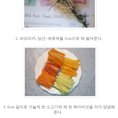
,
2.
파프리카
,
당근
,
애호박을
5cm
으로 채 썰어준다
.
3. 6cm
길이로 가늘게 썬 소고기와 채 썬 목이버섯을 각각 양념해
준다
. .