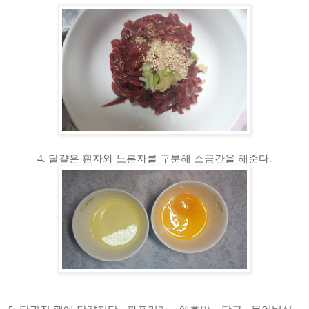
4
.
달걀은 흰자와 노른자를 구분해 소금간을 해준다
.