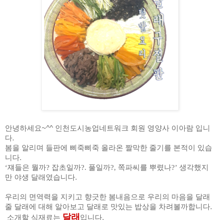
안녕하세요~^^
인천도시농업네트워크 회원 영양사 이아람 입니
다
.
봄을 알리며 들판에 삐죽삐죽 올라온 짤막한 줄기를 본적이 있습
니다
.
‘
쟤들은 뭘까
?
잡초일까
?.
풀일까
?,
쪽파씨를 뿌렸나
?’
생각했지
만 야생 달래였습니다
.
우리의 면역력을 지키고 향긋한 봄내음으로 우리의 마음을 달래
줄 달래에 대해 알아보고 달래로 맛있는 밥상을 차려볼까합니다
.
달래
소개할 식재료는
입니다
.