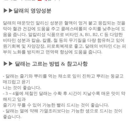
▶▶
달래의 영양성분
달래의 매운맛인 알리신 성분은 혈액이 엉겨 붙고 응집되는 것을
막아 혈관 건강에 도움을 주고 콜레스테롤의 수치를 낮추는데 도
움을 줍니다
.
알칼리성 식품으로 비타민
A, B1, B2, C
등 다양한
비타민 성분과 칼슘
,
칼륨
,
철 등의 무기질을 다량 함유하고 있어
원기회복 및 자양강장
,
피로회복제로 좋고
,
달래의 비타민
C
는 피
부의 노화를 방지하고 면역력 향상에 도움을 줍니다
.
▶▶
달래는 고르는 방법
&
참고사항
-
달래는 줄기와 뿌리를 먹는 채소로 잎이 진하고 뿌리는 둥글고
매끄럽고 윤기
나는 것이 좋습니다
.
- 3 ~ 4
월에 제철인 달래는 수확 후 시간이 지날수록 매운 맛이 약
해지고 잎과
줄기가 무를 수 있어 가능한 빨리 드시는 것이 좋습니다
.
-
달래는 열에 약해 가열조리보다는 가능한 생으로 드시는 것이
좋습니다
.