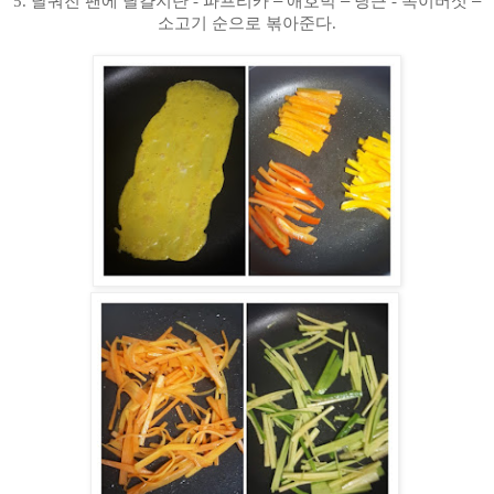
5.
달궈진 팬에 달걀지단
-
파프리카
–
애호박
–
당근
-
목이버섯
–
소고기 순으로 볶아준다
.