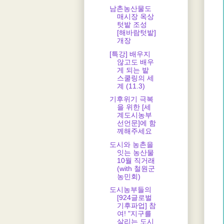
남촌농산물도
매시장 옥상
텃밭 조성
[해바람텃밭]
개장
[특강] 배우지
않고도 배우
게 되는 밭
스쿨링의 세
계 (11.3)
기후위기 극복
을 위한 [세
계도시농부
선언문]에 함
께해주세요
도시와 농촌을
잇는 농산물
10월 직거래
(with 철원군
농민회)
도시농부들의
[924글로벌
기후파업] 참
여! "지구를
살리는 도시