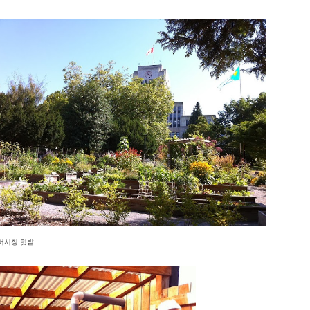
버시청 텃밭