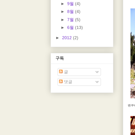
►
9월
(4)
►
8월
(4)
►
7월
(5)
►
6월
(13)
►
2012
(2)
구독
글
댓글
벤쿠