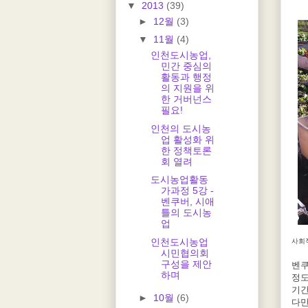
▼
2013
(39)
►
12월
(3)
▼
11월
(4)
인천도시농업,
민간 중심의
활동과 행정
의 지원을 위
한 거버넌스
필요!
인천의 도시농
업 활성화 위
한 정책토론
회 열려
도시농업활동
가과정 5강 -
벤쿠버, 시애
틀의 도시농
업
인천도시농업
사회
시민협의회
구성을 제안
벤쿠
하며
정도
기간
►
10월
(6)
다만