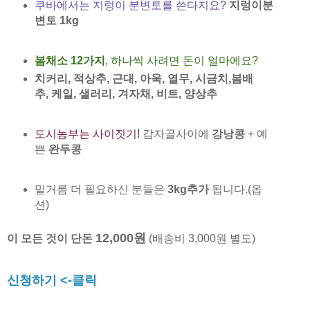
쿠바에서는 지렁이 분변토를 쓴다지요?
지렁이분
변토 1kg
봄채소 12가지
, 하나씩 사려면 돈이 얼마에요?
치커리
,
적상추
,
근대
,
아욱
,
열무
,
시금치
,
봄배
추
,
케일
,
샐러리
,
겨자채
,
비트
,
양상추
도시농부는 사이짓기!
감자골사이에
강낭콩
+ 예
쁜
완두콩
밑거름 더 필요하신 분들은
3kg추가
됩니다.(옵
션)
12,000원
이 모든 것이 단돈
(배송비 3,000원 별도)
신청하기 <-클릭