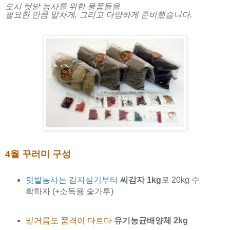
도시 텃밭 농사를 위한 물품들을
필요한 만큼 알차게
,
그리고 다양하게 준비했습니다
.
4월 꾸러미 구성
텃밭농사는 감자심기부터
씨감자 1kg
로 20kg 수
확하자 (+소독용 숯가루)
밑거름도 품격이 다르다
유기농균배양체 2kg