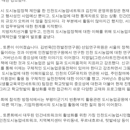
 대한 강조했다.
시 도시농업정책 제안을 한 인천도시농업네트워크 김진덕 운영위원장은 현재 
고 행사성인 사업예산 뿐이고, 도시농업에 대한 통계자료도 없는 상황. 민간
의 규모가 오히려 더 많을 정도이다. 각 부분에서 활동이 많아지긴 했지만, 
의 업무부담에 대한 한계를 지적했다.
 지방자치선거를 앞두고, 인천의 도시농업정책에 대한 이해를 위해 도시농업
정책제안을 덧붙여 발표를 끝냈다.
, 토론이 이어졌습니다. 김번욱(인천발전연구원) 선임연구위원은 서울의 정책
들이라는 것과 이번에 인천발전연구원에서 연구한 인천 도시농업에 대한 연구
, 거버넌스의 중요성에 대한 이야기도 이어졌다. 지영일(그린스타트인천네트
책에 대한 것과 도시농업은 삶의 질과 도시의품격의 지표라고 강조했다. 신
를 통해 이제는 구체적인 도시농업운동전략이 있어야 한다고 강조하면서 그동
 도시농업에 대한 이해의필요성, 인천의 CGF유치와 연관된 사업, 주민참여예
지원경비 활용 등 구체적인 실천전략에 대한 이야기를 했고, 거버넌스 중심체
식생활교육국민네트워크) 팀장은 학교텃밭의 중요성에 대한과 더불어 현재 진
 그리고 학교텃밭의 활성화를 위한 접근하기 쉬운 다양한 교재와 프로그램의 
회에 참석한 방청석에서는 부평미군기지 반환부지 활용관련 도시농업공원에 대
 따른 역기능, 기업차원에서의 도시농업 활동에 대한 질의 등이 이어졌다.
, 토론회에서 대두된 민간네트워크의 활성화를 위한 가칭 인천도시농업시민협
 인천도시농업네트워크, 지역복지센터 우리동네, 푸르내흐르내, 텃밭세상 등이