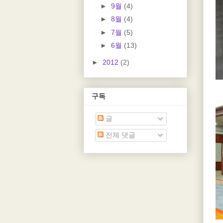
►
9월
(4)
►
8월
(4)
►
7월
(5)
►
6월
(13)
►
2012
(2)
구독
글
전체 댓글