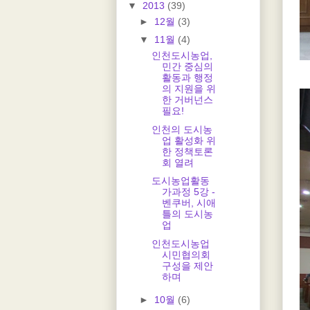
▼
2013
(39)
►
12월
(3)
▼
11월
(4)
인천도시농업,
민간 중심의
활동과 행정
의 지원을 위
한 거버넌스
필요!
인천의 도시농
업 활성화 위
한 정책토론
회 열려
도시농업활동
가과정 5강 -
벤쿠버, 시애
틀의 도시농
업
인천도시농업
시민협의회
구성을 제안
하며
►
10월
(6)