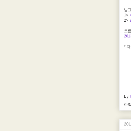
발
1>
2>
토
20
* 
By
라벨
20