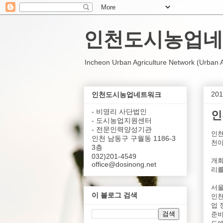
인천도시농업네
Incheon Urban Agriculture Network (Urban Agr
20
인천도시농업네트워크
- 비영리 사단법인
인
- 도시농업지원센터
- 전문인력양성기관
인천
인천 남동구 구월동 1186-3
천이
3층
032)201-4549
개회
office@dosinong.net
리를
서울
이 블로그 검색
인천
업 
준비