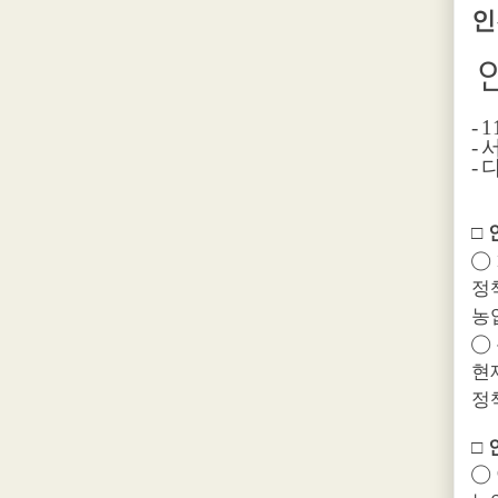
인
- 1
-
-
□
◯
정
농
◯
현
정
□
◯