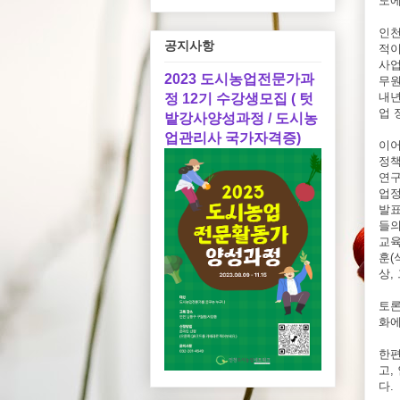
도에
인천
공지사항
적이
사업
2023 도시농업전문가과
무원
내년
정 12기 수강생모집 ( 텃
업 
밭강사양성과정 / 도시농
업관리사 국가자격증)
이어
정책
연구
업정
발표
들의
교육
훈(
상,
토론
화에
한편
고,
다.