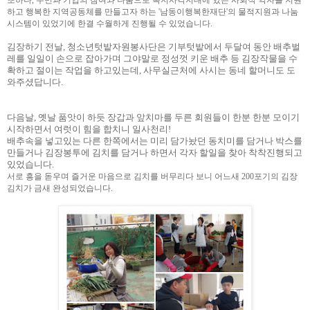
하고 행복한 지역공동체를 만들고자 하는 '남동이행복한재단'의 물적지원과 나눔
시스템이 있었기에 한결 수월하게 진행될 수 있었습니다.
김장하기 전날, 청소년텃밭자원봉사단은 기부텃밭에서 두달여 동안 배추벌
레를 일일이 손으로 잡아가며 그야말로 정성껏 키운 배추 등 김장작물을 수
확하고 절이는 작업을 하고있는데, 사무실근처에 사시는 동네 할머니도 도
와주셨답니다.
다음날, 옛날 품앗이 하듯 장갑과 앞치마를 두른 회원들이 한분 한분 모이기
시작하면서 여럿이 힘을 합치니 일사천리!
배추속을 넣고있는 다른 한쪽에서는 미리 담가놨던 동치미를 담거나 박스를
만들거나 김장봉투에 김치를 담거나 하면서 각자 할일을 찾아 착착진행되고
있었습니다.
서로 흥을 돋우며 즐거운 마음으로 김치를 버무리다 보니 어느새 200포기의 김장
김치가 금새 완성되었습니다.