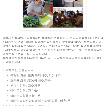
이렇게 완성되어진 김장김치는 정성들여 포장을 하고, 우리의 마음을 대신 전해줄
스티커까지 부착~ 하나둘 쌓여가는 박스를 보니 뿌듯함에 박수가 절로 나옵니다.
일반 시장에서 파는 덩치만 크고 싱거운 배추와는 달리, 크기는 작고 볼품없지만
도시농부들의 정성과 땅심으로 스스로 자란 배추를 맛있게 드실 그분들을 생각하
니 뿌듯함으로 피곤함도 사라집니다.
함께 해주신 분들께 다시한번 감사드리고 도시농부들의 사회환원활동은 내년에
도 계속됩니다.
기부해주신 분들입니다.
유형민 회원 :토종 구억배추, 의성배추
오창균 회원 :무농약 배추,쪽파
선봉순회원 : 고추가루
이미옥회원 : 간 마늘
생태텃밭협동조합 : 무
생태텃밭강사양성과정 수강생 일동 : 배추, 무