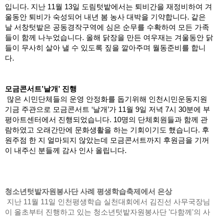
입니다. 지난 11월 13일 도림텃밭에서는 퇴비간을 재정비하여 겨
울동안 퇴비가 숙성되어 내년 봄 농사 대박을 기약합니다. 같은 
날 서창텃밭은 공동경작구역에 심은 순무를 수확하여 모든 가족
들이 함께 나누었습니다. 올해 닭장을 만든 여우재는 겨울동안 닭
들이 무사히 살아 낼 수 있도록 짚을 깔아주며 월동준비를 합니
다. 
모금콘서트’날개’ 진행
많은 시민단체들의 운영 안정화를 돕기위해 인천시민운동지원
기금 주관으로 모금콘서트 ‘날개’가 11월 9일 저녁 7시 30분에 부
평아트센터에서 진행되었습니다. 10명의 단체회원들과 함께 관
람하였고 오래간만에 문화생활을 하는 기회이기도 했습니다. 후
원주점 한 지 얼마되지 않았는데 모금콘서트까지 후원금을 기꺼
이 내주신 분들께 감사 인사 올립니다.
청소년텃밭자원봉사단 사례 평생학습축제에서 은상
지난 11월 11일 인천평생학습 실천대회에서 김진선 사무국장님
이 올초부터 진행하고 있는 청소년텃밭자원봉사단 '다함께'의 사