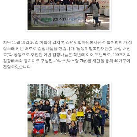
지난 11월 19일,20일 이틀에 걸쳐 '청소년텃밭자원봉사단-더불어함께'가 정
성스레 키운 배추로 김장나눔을 했습니다. '남동이행복한재단(이사장 배진
교)'과 공동으로 추진된 이번 김장나눔은 작년에 이어 두번째로, 200포기의
김장배추와 동치미로 구성된 40박스(박스당 7kg)를 재단을 통해 40가구에
전달되었습니다.