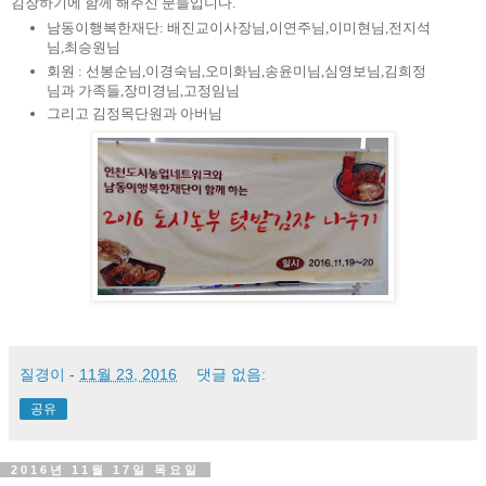
김장하기에 함께 해주신 분들입니다.
남동이행복한재단: 배진교이사장님,이연주님,이미현님,전지석
님,최승원님
회원 : 선봉순님,이경숙님,오미화님,송윤미님,심영보님,김희정
님과 가족들,장미경님,고정임님
그리고 김정목단원과 아버님
질경이
-
11월 23, 2016
댓글 없음:
공유
2016년 11월 17일 목요일