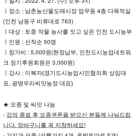
ㅣ일시 : 2022. 4. 27. (수) 오후 3시 
ㅣ장소 : 남촌농산물도매시장 업무동 4층 다목적실
(인천 남동구 비류대로 763)
ㅣ대상 : 토종 작물 농사를 짓고 싶은 인천 도시농부 
ㅣ인원 : 선착순 50명 
ㅣ참가비 : 5,000원(현장납부, 인천도시농업네트워
크 정기후원회원은 3,000원)
ㅣ강사 : 
이복자(경기도시농업시민협의회 상임대
표, 광명우리씨앗농장 대표)
★ 모종 및 씨앗 나눔
- 
강의 종료 후 모종쿠폰을 받으신 분들께 나눠드립
니다. 장바구니를 꼭 지참하세요!
- 가지과 모종 (쇠뿔가지 4개, 옥발토마토 5개)