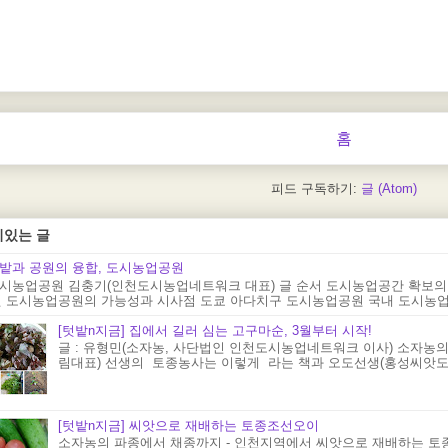
홈
피드 구독하기:
글 (Atom)
기있는 글
밭과 공원의 융합, 도시농업공원
시농업공원 김충기(인천도시농업네트워크 대표) 글 순서 도시농업공간 확보의
 도시농업공원의 가능성과 시사점 도쿄 아다치구 도시농업공원 국내 도시농업공원
[텃밭n지금] 집에서 길러 심는 고구마순, 3월부터 시작!
글 : 유형민(소자농, 사단법인 인천도시농업네트워크 이사) 소자농의
림대표) 선생의 토종농사는 이렇게 라는 책과 오도선생(홍성씨앗도서
[텃밭n지금] 씨앗으로 재배하는 토종조선오이
소자농의 파종에서 채종까지 - 인천지역에서 씨앗으로 재배하는 토