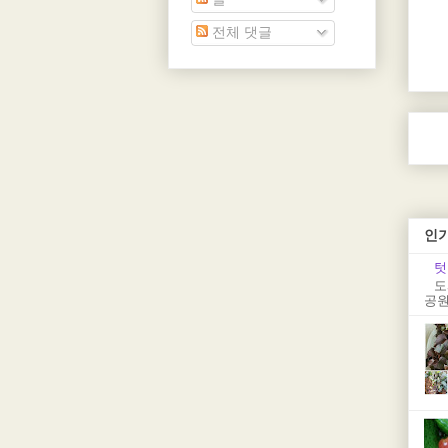
전체 댓글
인
텃
도
공원