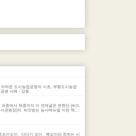
 어려운 도시농업공원의 시초, 부평도시농업
 사례 - 강동...
 파종에서 채종까지 이 연재글은 변현단 (씨드
관원장)의 씨앗받는 농사매뉴얼 이란 책,...
종조선오이 다다기 오이 , 백오이라 칭하는 시