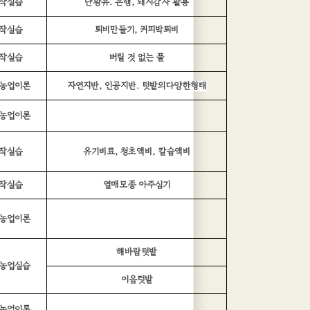
작실습
난황유. 은행, 돼지감자 활용
작실습
퇴비만들기, 커피박퇴비
작실습
버릴 것 없는 풀
농업이론
자연지반, 인공지반. 텃밭의다양한형태
농업이론
작실습
유기비료, 청초액비, 칼슘액비
작실습
열매모종 아주심기
농업이론
해바람텃밭
농업실습
이음텃밭
농업이론