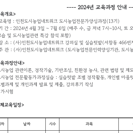
---- 2024년 교육과정 안내 --
교육개요>
 교육명 : 인천도시농업네트워크 도시농업전문가양성과정(13기)
기 간 : 2024년 4월 3일 ~ 7월 6일 (매주 수, 금 저녁 7시~10시, 토
숍 및 도시농업관련 특강 참석 포함)
장 소 : (사)인천도시농업네트워크 강의실 및 실습텃밭(서창동 466번
주 관 : (사)인천도시농업네트워크 (도시농업전문인력양성기관, 도시
교육과정안내>
도시농업 관련이론, 경작기술, 기반조성, 친환경 농사, 관련 법령 및 제도
도시농업 전문활동가과정실습 : 실습텃밭 조별 경작활동, 개인별 마을
조별과제 및 개인과제 발표 및 제출, 강의후기 작성
평가시험
전체교육일정>
회차
날짜
시수
과목