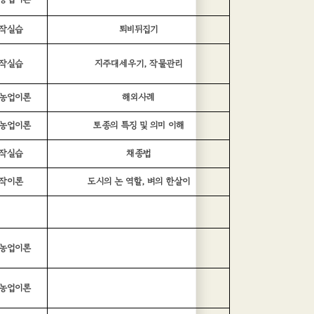
작실습
퇴비뒤집기
작실습
지주대세우기, 작물관리
농업이론
해외사례
농업이론
토종의 특징 및 의미 이해
작실습
채종법
작이론
도시의 논 역할, 벼의 한살이
농업이론
농업이론