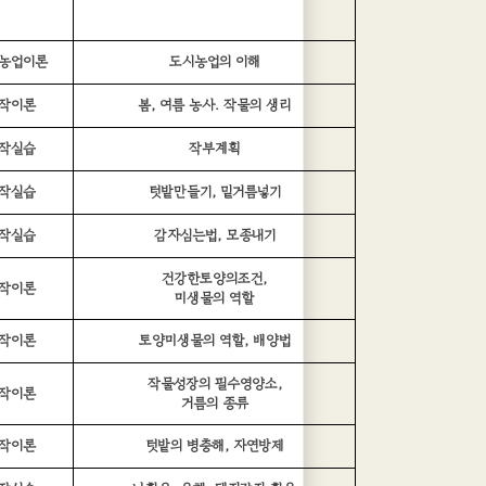
농업이론
도시농업의 이해
작이론
봄, 여름 농사. 작물의 생리
작실습
작부계획
작실습
텃밭만들기, 밑거름넣기
작실습
감자심는법, 모종내기
건강한토양의조건,
작이론
미생물의 역할
작이론
토양미생물의 역할, 배양법
작물성장의 필수영양소,
작이론
거름의 종류
작이론
텃밭의 병충해, 자연방제