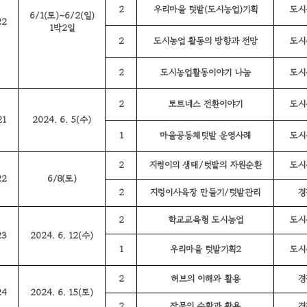
2
우리마을 텃밭(도시농업)기획
도시
6/1(토)~6/2(일)
22
1박2일
2
도시농업 활동의 방향과 전망
도시
2
도시농업활동이야기 나눔
도시
2
토트네스 전환이야기
도시
21
2024. 6. 5(수)
1
마을공동체텃밭 운영사례
도시
2
지렁이의 생태/텃밭의 자원순환
도시
22
6/8(토)
2
지렁이사육장 만들기/텃밭관리
경
2
학교교육형 도시농업
도시
23
2024. 6. 12(수)
1
우리마을 텃밭기획2
도시
2
허브의 이해와 활용
경
24
2024. 6. 15(토)
2
작물의 수확과 활용
경