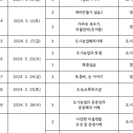
2
퇴비만들기 실습2
경
14
2024. 5. 11(토)
지주대 세우기,
2
경
작물관리(웃거름)
15
2024. 5. 17(금)
3
도시농업해외사례
도시
2
도시농업과 토종
도시
16
2024. 5. 22(수)
1
채종실습
경
17
2024. 5. 24(금)
3
토종벼, 논 이야기
경
18
2024. 5. 25(토)
도농교류워크샵
도시농업의 공공성과
19
2024. 5. 29(수)
3
도시
공동체의 이해
다양한 마을텃밭
2
도시
조성 및 운영사례