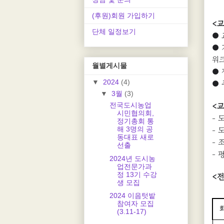
(후원)회원 가입하기
<
단체 일정보기
●
● 
워크
월별게시물
● 
● 
▼
2024
(4)
▼
3월
(3)
<
전국도시농업
시민협의회,
- 
정기총회 통
- 
해 3명의 공
동대표 새로
- 
선출
- 
2024년 도시농
업전문가과
정 13기 수강
<
생 모집
2024 이음텃밭
참여자 모집
(3.11-17)