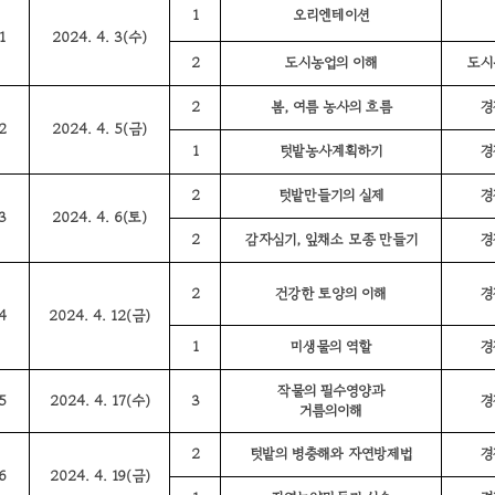
1
오리엔테이션
1
2024. 4. 3(수)
2
도시농업의 이해
도시
2
봄, 여름 농사의 흐름
경
2
2024. 4. 5(금)
1
텃밭농사계획하기
경
2
텃밭만들기의 실제
경
3
2024. 4. 6(토)
2
감자심기, 잎채소 모종 만들기
경
2
건강한 토양의 이해
경
4
2024. 4. 12(금)
1
미생물의 역할
경
작물의 필수영양과
5
2024. 4. 17(수)
3
경
거름의이해
2
텃밭의 병충해와 자연방제법
경
6
2024. 4. 19(금)