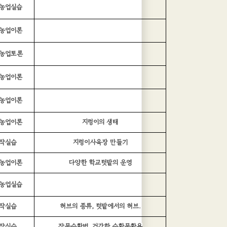
농업실습
농업이론
농업토론
농업이론
농업이론
농업이론
지렁이의 생태
작실습
지렁이사육장 만들기
농업이론
다양한 학교텃밭의 운영
농업실습
작실습
허브의 종류, 텃밭에서의 허브.
작실습
작물수확법, 건강한 수확물활용