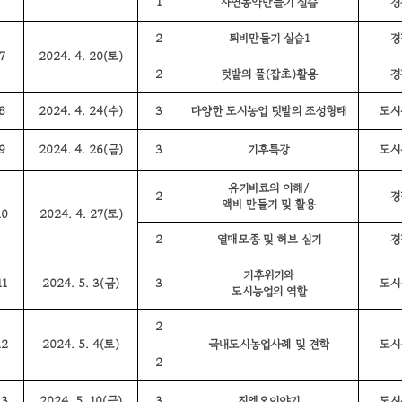
1
자연농약만들기 실습
경
2
퇴비만들기 실습1
경
7
2024. 4. 20(토)
2
텃밭의 풀(잡초)활용
경
8
2024. 4. 24(수)
3
다양한 도시농업 텃밭의 조성형태
도시
9
2024. 4. 26(금)
3
기후특강
도시
유기비료의 이해/
2
경
액비 만들기 및 활용
10
2024. 4. 27(토)
2
열매모종 및 허브 심기
경
기후위기와
11
2024. 5. 3(금)
3
도시
도시농업의 역할
2
12
2024. 5. 4(토)
국내도시농업사례 및 견학
도시
2
13
2024. 5. 10(금)
3
지엠오이야기
도시