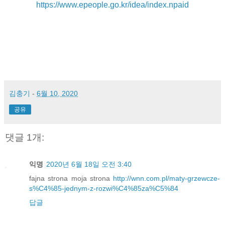
https://www.epeople.go.kr/idea/index.npaid
김충기
-
6월 10, 2020
공유
댓글 1개:
익명
2020년 6월 18일 오전 3:40
fajna strona moja strona
http://wnn.com.pl/maty-grzewcze-
s%C4%85-jednym-z-rozwi%C4%85za%C5%84
답글