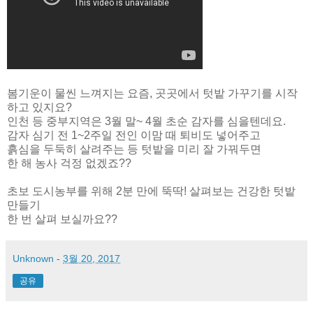
봄기운이 물씬 느껴지는 요즘, 곳곳에서 텃밭 가꾸기를 시작
하고 있지요?
인천 등 중부지역은 3월 말~ 4월 초순 감자를 심을텐데요.
감자 심기 전 1~2주일 전인 이맘 때 퇴비도 넣어주고
흙심을 두둑히 살려주는 등 텃밭을 미리 잘 가꿔두면
한 해 농사 걱정 없겠죠??
초보 도시농부를 위해 2분 만에 뚝딱! 살펴보는 건강한 텃밭
만들기
한 번 살펴 보실까요??
Unknown
-
3월 20, 2017
공유