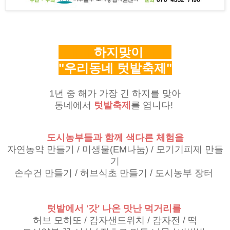
ㅐㅐ
하지맞이
ㅐㅐ
"우리동네 텃밭축제"
1년 중 해가 가장 긴 하지를 맞아
동네에서
텃밭축제
를 엽니다!
도시농부들과 함께 색다른 체험을
자연농약 만들기 / 미생물(EM나눔) / 모기기피제 만들
기
손수건 만들기 / 허브식초 만들기 / 도시농부 장터
텃밭에서 '갓' 나온 맛난 먹거리를
허브 모히또 / 감자샌드위치 / 감자전 / 떡