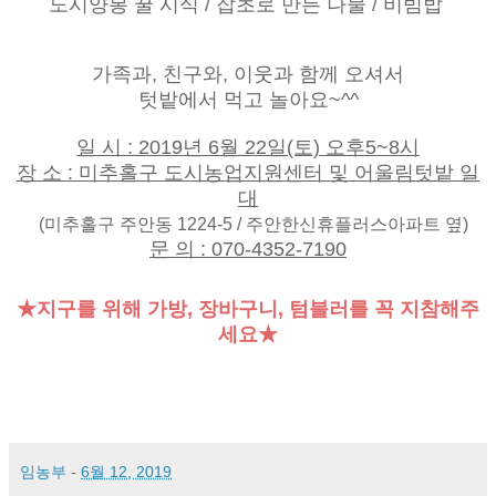
도시양봉 꿀 시식 / 잡초로 만든 나물 / 비빔밥
가족과, 친구와, 이웃과 함께 오셔서
텃밭에서 먹고 놀아요~^^
일 시 : 2019년 6월 22일(토) 오후5~8시
장 소 : 미추홀구 도시농업지원센터 및 어울림텃밭 일
대
(미추홀구 주안동 1224-5 / 주안한신휴플러스아파트 옆)
문 의 : 070-4352-7190
★지구를 위해 가방, 장바구니, 텀블러를 꼭 지참해주
세요★
임농부
-
6월 12, 2019