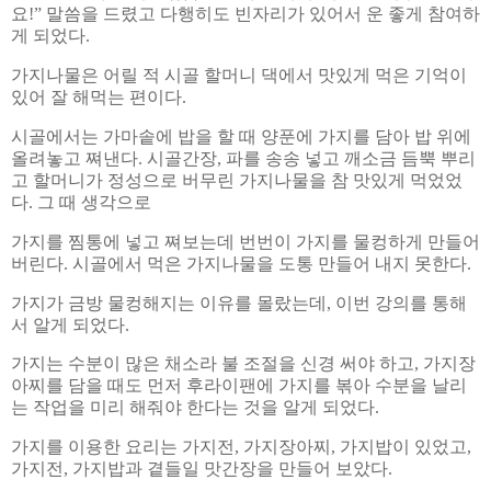
요
!”
말씀을 드렸고 다행히도 빈자리가 있어서 운 좋게 참여하
게 되었다
.
가지나물은 어릴 적 시골 할머니 댁에서 맛있게 먹은 기억이
있어 잘 해먹는 편이다
.
시골에서는 가마솥에 밥을 할 때 양푼에 가지를 담아 밥 위에
올려놓고 쪄낸다
.
시골간장
,
파를 송송 넣고 깨소금 듬뿍 뿌리
고 할머니가 정성으로 버무린 가지나물을 참 맛있게 먹었었
다
.
그 때 생각으로
가지를 찜통에 넣고 쪄보는데 번번이 가지를 물컹하게 만들어
버린다
.
시골에서 먹은 가지나물을 도통 만들어 내지 못한다
.
가지가 금방 물컹해지는 이유를 몰랐는데
,
이번 강의를 통해
서 알게 되었다
.
가지는 수분이 많은 채소라 불 조절을 신경 써야 하고
,
가지장
아찌를 담을 때도 먼저 후라이팬에 가지를 볶아 수분을 날리
는 작업을 미리 해줘야 한다는 것을 알게 되었다
.
가지를 이용한 요리는 가지전
,
가지장아찌
,
가지밥이 있었고
,
가지전
,
가지밥과 곁들일 맛간장을 만들어 보았다
.