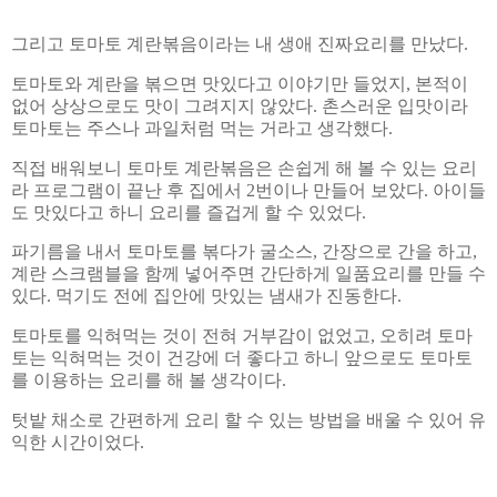
그리고 토마토 계란볶음이라는 내 생애 진짜요리를 만났다
.
토마토와 계란을 볶으면 맛있다고 이야기만 들었지
,
본적이
없어 상상으로도 맛이 그려지지 않았다
.
촌스러운 입맛이라
토마토는 주스나 과일처럼 먹는 거라고 생각했다
.
직접 배워보니 토마토 계란볶음은 손쉽게 해 볼 수 있는 요리
라 프로그램이 끝난 후 집에서
2
번이나 만들어 보았다
.
아이들
도 맛있다고 하니 요리를 즐겁게 할 수 있었다
.
파기름을 내서 토마토를 볶다가 굴소스
,
간장으로 간을 하고
,
계란 스크램블을 함께 넣어주면 간단하게 일품요리를 만들 수
있다
.
먹기도 전에 집안에 맛있는 냄새가 진동한다
.
토마토를 익혀먹는 것이 전혀 거부감이 없었고
,
오히려 토마
토는 익혀먹는 것이 건강에 더 좋다고 하니 앞으로도 토마토
를 이용하는 요리를 해 볼 생각이다
.
텃밭 채소로 간편하게 요리 할 수 있는 방법을 배울 수 있어 유
익한 시간이었다
.