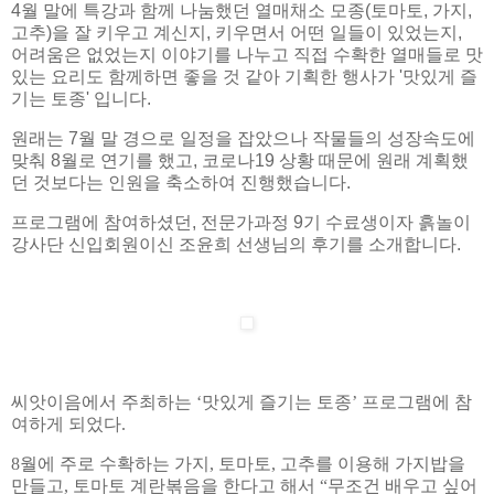
4월 말에 특강과 함께 나눔했던 열매채소 모종(토마토, 가지,
고추)을 잘 키우고 계신지, 키우면서 어떤 일들이 있었는지,
어려움은 없었는지 이야기를 나누고 직접 수확한 열매들로 맛
있는 요리도 함께하면 좋을 것 같아 기획한 행사가 '맛있게 즐
기는 토종' 입니다.
원래는 7월 말 경으로 일정을 잡았으나 작물들의 성장속도에
맞춰 8월로 연기를 했고, 코로나19 상황 때문에 원래 계획했
던 것보다는 인원을 축소하여 진행했습니다.
프로그램에 참여하셨던, 전문가과정 9기 수료생이자 흙놀이
강사단 신입회원이신 조윤희 선생님의 후기를 소개합니다.
씨앗이음에서 주최하는
‘
맛있게 즐기는 토종
’
프로그램에 참
여하게 되었다
.
8
월에 주로 수확하는 가지
,
토마토
,
고추를 이용해 가지밥을
만들고
,
토마토 계란볶음을 한다고 해서
“
무조건 배우고 싶어