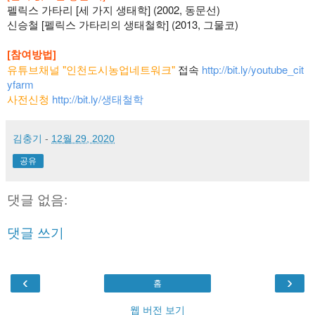
펠릭스 가타리 [세 가지 생태학] (2002, 동문선)
신승철 [펠릭스 가타리의 생태철학] (2013, 그물코) 
[참여방법]
유튜브채널 "인천도시농업네트워크" 
접속 
http://bit.ly/youtube_cit
yfarm
사전신청
http://bit.ly/생태철학
김충기
-
12월 29, 2020
공유
댓글 없음:
댓글 쓰기
‹
›
홈
웹 버전 보기