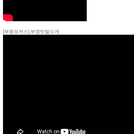
[부평포커스] 부영텃밭소개