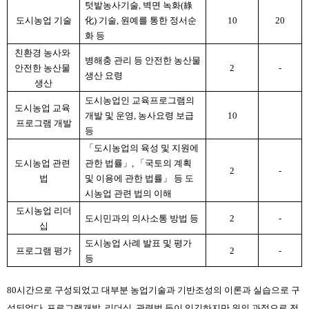
텃밭농사기술, 벽면 녹화(綠
도시농업 기술
化) 기술, 원예를 통한 정서순
10
20
화 등
친환경 농사와 
병해충 관리 등 안전한 농산물 
안전한 농산물 
2
-
생산 요령
생산
도시농업인 교육프로그램의 
도시농업 교육 
개발 및 운영, 농사요령 보급 
10
프로그램 개발
등
「도시농업의 육성 및 지원에 
도시농업 관련 
관한 법률」, 「국토의 계획 
2
-
법
및 이용에 관한 법률」 등 도
시농업 관련 법의 이해
도시농업 리더
도시민과의 의사소통 방법 등
2
-
십
도시농업 사례 발표 및 평가 
프로그램 평가
2
-
등
80시간으로 구성되었고 대부분 농업기술과 기반조성의 이론과 실습으로 구
성되었다. 프로그램개발, 리더십, 관련법 등이 있긴하지만 위의 과정으로 전