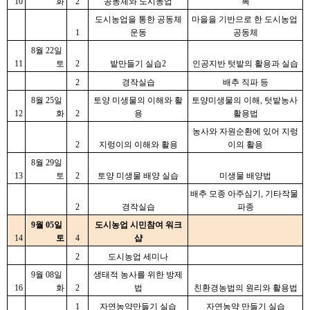
10
화
2
공동체와 도시농업
복
도시농업을 통한 공동체
마을을 기반으로 한 도시농업 
1
운동
공동체
8월 22일 
11
토
2
밭만들기 실습2
인공지반 텃밭의 활용과 실습
2
경작실습
배추 직파 등
8월 25일 
토양 미생물의 이해와 활
토양미생물의 이해, 텃밭농사 
12
화
2
용
활용법
농사와 자원순환에 있어 지렁
2
지렁이의 이해와 활용
이의 활용
8월 29일 
13
토
2
토양 미생물 배양 실습
미생물 배양법
배추 모종 아주심기, 기타작물 
2
경작실습
파종
9월 05일 
도시농업 시민참여 워크
14
토
4
샵
2
도시농업 세미나
9월 08일 
생태적 농사를 위한 방제
16
화
2
법
친환경농법의 원리와 활용법
1
자연농약만들기 실습
자연농약 만들기 실습