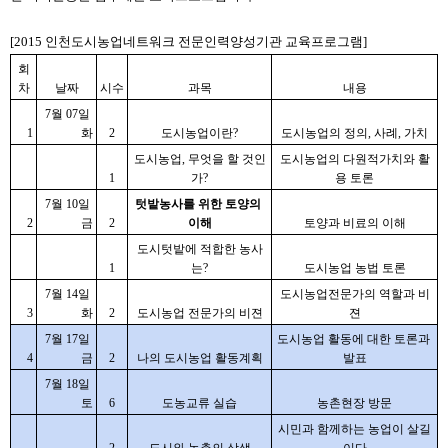
[2015 인천도시농업네트워크 전문인력양성기관 교육프로그램]
회
차
날짜
시수
과목
내용
7월 07일 
1
화
2
도시농업이란?
도시농업의 정의, 사례, 가치
도시농업, 무엇을 할 것인
도시농업의 다원적가치와 활
1
가?
용 토론
7월 10일 
텃밭농사를 위한 토양의 
2
금
2
이해
토양과 비료의 이해
도시텃밭에 적합한 농사
1
는?
도시농업 농법 토론
7월 14일 
도시농업전문가의 역할과 비
3
화
2
도시농업 전문가의 비젼
젼
7월 17일 
도시농업 활동에 대한 토론과 
4
금
2
나의 도시농업 활동계획
발표
7월 18일 
토
6
도농교류 실습
농촌현장 방문
시민과 함께하는 농업이 살길