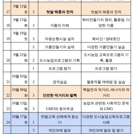
9월 12일 
17
토
3
텃밭 해충과 천적
텃밭의 해충과 천적
9월 15일 
퇴비만들기의 원리, 활용법, 다
18
화
3
거름의 이해
양한 거름
9월 19일 
19
토
3
자원순환시설 설치
퇴비간 / 생태뒷간
2
거름만들기의 실제
다양한 거름만들기 실습
9월 22일 
도시농업 교육프로그램의 기
20
화
2
도시농업프로그램의 기획
획, 활용
1
프로그램 평가
프로그램 평가
10월 03일 
21
토
2
경작실습
월동작물 재배법 및 실습
10월 06일 
핵발전과 먹거리, 에너지와 먹
22
화
3
안전한 먹거리와 탈핵
거리
10월 13일 
농업과 관련된 사회적인 문제
23
화
3
GMO와 종자주권
와 GMO
10월 17일 
텃밭교육 선배에게 듣는
다양한 도시농업교육프로그램 
24
토
1
다
사례
3
개인과제 발표
개인과제 발표 및 평가