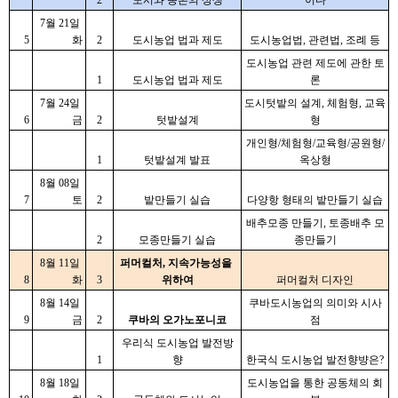
2
도시와 농촌의 상생
이다
7월 21일 
5
화
2
도시농업 법과 제도
도시농업법, 관련법, 조례 등
도시농업 관련 제도에 관한 토
1
도시농업 법과 제도
론
7월 24일 
도시텃밭의 설계, 체험형, 교육
6
금
2
텃밭설계
형
개인형/체험형/교육형/공원형/
1
텃밭설계 발표
옥상형
8월 08일 
7
토
2
밭만들기 실습
다양항 형태의 밭만들기 실습
배추모종 만들기, 토종배추 모
2
모종만들기 실습
종만들기
8월 11일 
퍼머컬처, 지속가능성을 
8
화
3
위하여
퍼머컬처 디자인
8월 14일 
쿠바도시농업의 의미와 시사
9
금
2
쿠바의 오가노포니코
점
우리식 도시농업 발전방
1
향
한국식 도시농업 발전향뱡은?
8월 18일 
도시농업을 통한 공동체의 회