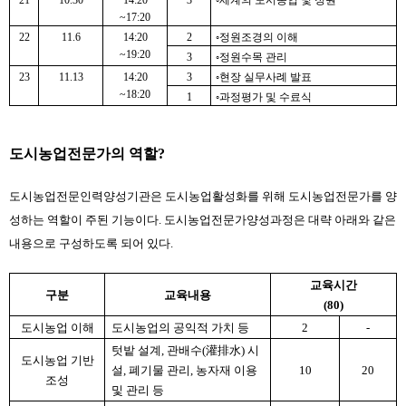
21
10.30
14:20
3
◦세계의 도시농업 및 정원
~17:20
22
11.6
14:20
2
◦정원조경의 이해
~19:20
3
◦정원수목 관리
23
11.13
14:20
3
◦현장 실무사례 발표
~18:20
1
◦과정평가 및 수료식
도시농업전문가의 역할?
도시농업전문인력양성기관은 도시농업활성화를 위해 도시농업전문가를 양
성하는 역할이 주된 기능이다. 도시농업전문가양성과정은 대략 아래와 같은 
내용으로 구성하도록 되어 있다.
교육시간
구분
교육내용
(80)
도시농업 이해
도시농업의 공익적 가치 등
2
-
텃밭 설계, 관배수(灌排水) 시
도시농업 기반
설, 폐기물 관리, 농자재 이용 
10
20
조성
및 관리 등