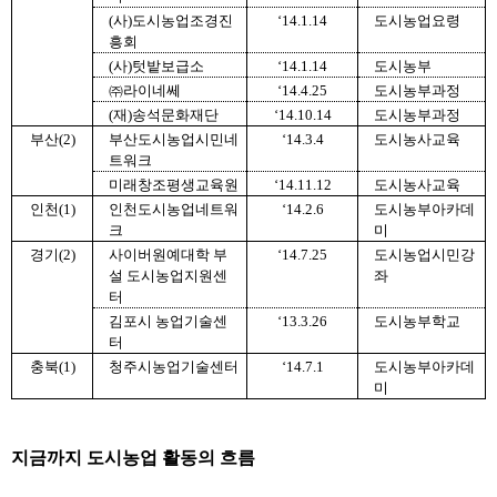
(사)도시농업조경진
‘14.1.14
도시농업요령
흥회
(사)텃밭보급소
‘14.1.14
도시농부
㈜라이네쎄
‘14.4.25
도시농부과정
(재)송석문화재단
‘14.10.14
도시농부과정
부산(2)
부산도시농업시민네
‘14.3.4
도시농사교육
트워크
미래창조평생교육원
‘14.11.12
도시농사교육
인천(1)
인천도시농업네트워
‘14.2.6
도시농부아카데
크
미
경기(2)
사이버원예대학 부
‘14.7.25
도시농업시민강
설 도시농업지원센
좌
터
김포시 농업기술센
‘13.3.26
도시농부학교
터
충북(1)
청주시농업기술센터
‘14.7.1
도시농부아카데
미
지금까지 도시농업 활동의 흐름