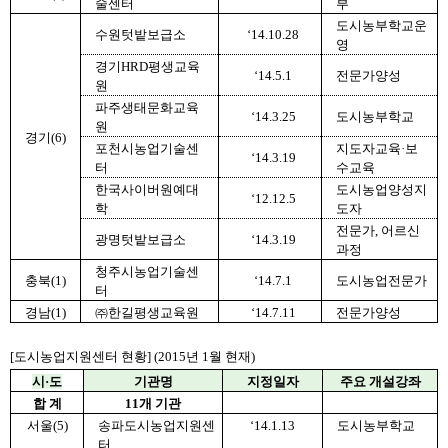
술센터
부
도시농부학교운
수원텃밭보급소
‘14.10.28
영
경기HRD평생교육
‘14.5.1
전문가양성
원
파주생태문화교육
‘14.3.25
도시농부학교
원
경기(6)
포천시농업기술센
지도자교육·보
‘14.3.19
터
수교육
한국사이버원예대
도시농업양성지
‘12.12.5
학
도자
전문가, 어르신
광명텃밭보급소
‘14.3.19
과정
청주시농업기술센
충북(1)
‘14.7.1
도시농업전문가
터
경남(1)
㈜한길평생교육원
‘14.7.11
전문가양성
[도시농업지원센터 현황] (2015년 1월 현재)
시·도
기관명
지정일자
주요 개설강좌
합 계
11개 기관
서울(5)
송파도시농업지원센
‘14.1.13
도시농부학교
터