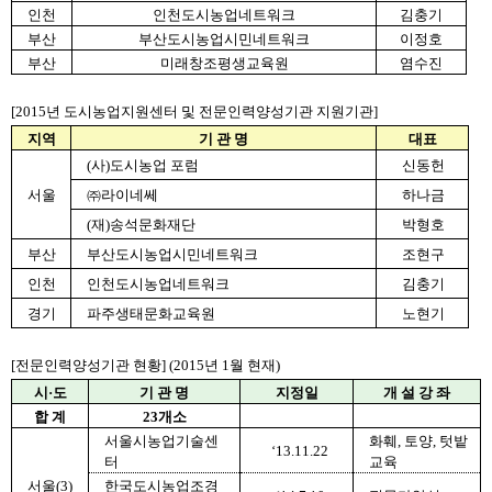
인천
인천도시농업네트워크
김충기
부산
부산도시농업시민네트워크
이정호
부산
미래창조평생교육원
염수진
[2015년 도시농업지원센터 및 전문인력양성기관 지원기관]
지역
기 관 명
대표
(사)도시농업 포럼
신동헌
서울
㈜라이네쎄
하나금
(재)송석문화재단
박형호
부산
부산도시농업시민네트워크
조현구
인천
인천도시농업네트워크
김충기
경기
파주생태문화교육원
노현기
[전문인력양성기관 현황] (2015년 1월 현재)
시·도
기 관 명
지정일
개 설 강 좌
합 계
23개소
서울시농업기술센
화훼, 토양, 텃밭 
‘13.11.22
터
교육
서울(3)
한국도시농업조경