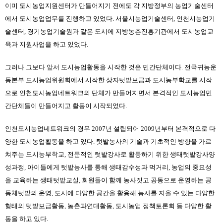
이미 도시농업지원센터가 만들어지기 전에도 각 지방정부의 농업기술센터
에서 도시농업업무를 진행하고 있었다. 서울시농업기술센터, 인천시농업기
술센터, 경기농업기술원과 같은 도시에 지방농촌진흥기관에서 도시농업교
육과 지원사업을 하고 있었다.
그러나 그보다 앞서 도시농업활동을 시작한 것은 민간단체이다. 전국귀농운
동본부 도시농업위원회에서 시작한 상자텃밭보급과 도시농부학교를 시작
으로 인천도시농업네트워크의 단체가 만들어지면서 본격적인 도시농업민
간단체들이 만들어지고 활동이 시작되었다.
인천도시농업네트워크의 경우 2007년 설립되어 2009년부터 본격적으로 다
양한 도시농업활동을 하고 있다. 텃밭농사의 기술과 기초적인 방향을 가르
쳐주는 도시농부학교, 전문적인 텃밭강사로 활동하기 위한 생태텃밭강사양
성과정, 아이들에게 텃밭농사를 통해 생태감수성과 먹거리, 농업의 중요성
을 교육하는 생태텃밭교실, 회원들이 함께 농사짓고 공동으로 운영하는 공
동체텃밭의 운영, 도시에 다양한 공간을 활용해 농사를 지을 수 있는 다양한 
형태의 텃밭보급활동, 농촌과연대활동, 도시농업 정책토론회 등 다양한 활
동을 하고 있다.