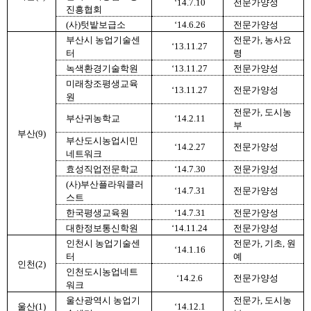
‘14.7.10
전문가양성
진흥협회
(사)텃밭보급소
‘14.6.26
전문가양성
부산시 농업기술센
전문가, 농사요
‘13.11.27
터
령
녹색환경기술학원
‘13.11.27
전문가양성
미래창조평생교육
‘13.11.27
전문가양성
원
전문가, 도시농
부산귀농학교
‘14.2.11
부
부산(9)
부산도시농업시민
‘14.2.27
전문가양성
네트워크
효성직업전문학교
‘14.7.30
전문가양성
(사)부산플라워클러
‘14.7.31
전문가양성
스트
한국평생교육원
‘14.7.31
전문가양성
대한정보통신학원
‘14.11.24
전문가양성
인천시 농업기술센
전문가, 기초, 원
‘14.1.16
터
예
인천(2)
인천도시농업네트
‘14.2.6
전문가양성
워크
울산광역시 농업기
전문가, 도시농
울산(1)
‘14.12.1