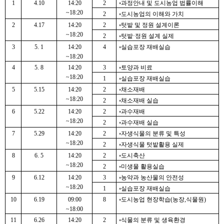
1
4.10
14:20
2
◦과정안내 및 도시농업 법률이해
~18:20
2
◦도시농업의 이해와 가치
2
4.17
14:20
2
◦텃밭 및 정원 설계이론
~18:20
2
◦텃밭·정원 설계 실제
3
5. 1
14:20
4
◦실습포장 재배실습
~18:20
4
5. 8
14:20
3
◦토양과 비료
~18:20
1
◦실습포장 재배실습
5
5.15
14:20
2
◦채소재배
~18:20
2
◦채소재배 실습
6
5.22
14:20
2
◦과수재배
~18:20
2
◦과수재배 실습
7
5.29
14:20
2
◦자생식물의 분류 및 특성
~18:20
2
◦자생식물 텃밭활용 실제
8
6. 5
14:20
2
◦도시축산
~18:20
2
◦미생물 활용실습
9
6.12
14:20
3
◦농약과 농산물의 안전성
~18:20
1
◦실습포장 재배실습
10
6.19
09:00
8
◦도시농업 현장학습(농장,식물원)
~18:00
11
6.26
14:20
2
◦식물의 분류 및 생육환경