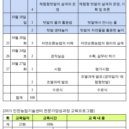
체험형텃밭의 설계와 운
체험형 텃밭의 설계와 운영, 기
4
영
획 및 토론
10월 18일 
일
1
텃밭의 풀과 활용법
텃밭에서 만나는 풀
2
텃밭 생태놀이
텃밭의 자연물을 활용한 놀이
10월 20일 
25
화
3
자연순환농법의 이해
자연순환농법의 원리와 실제
10월 24일 
26
토
2
경작실습
수확, 갈무리 하기
10월 27일 
27
화
1
시험
평가시험
조별과제 발표 (경작일지/ 체
2
조별과제 발표
험형텃밭)
1
수료식
수료식
합계
100
[2015 인천농업기술센터 전문가양성과정 교육프로그램]
회
교육일자
교육시간
교 육 내 용
계
23회
100h