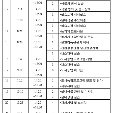
~18:20
2
◦식물의 번식 실습
12
7. 3
14:20
3
◦식물 병해 및 생리장해
~18:20
1
◦실습포장 재배실습
13
7.10
14:20
3
◦원예식물 주요해충
~18:20
1
◦실습포장 재배실습
14
8.21
14:20
1
◦농기계 안전사용
~18:20
3
◦농기계 조작요령 및 관리
15
8.28
14:20
1
◦친환경농산물의 이해
~18:20
2
◦친환경농산물 생산현장견학
1
◦채소재배 실습
16
9.4
14:20
3
◦도시농업프로그램 개발
~18:20
1
◦채소재배 실습
17
9.11
14:20
8
◦도시농업 워크숍
~18:20
18
10.2
14:20
2
◦도시농업프로그램 발표 및 평가
~18:20
2
◦과수재배 실습
19
10.16
14:20
2
◦실내식물 관리 및 디자인
~18:20
2
◦실내정원 실습
20
10.23
14:20
4
◦강의기법 및 스피치
~18:20