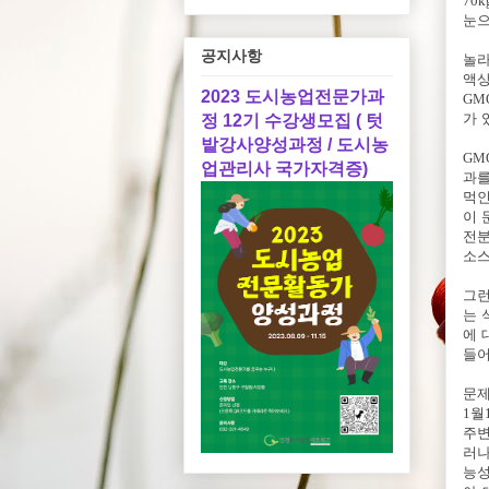
70k
눈
공지사항
놀라
액
2023 도시농업전문가과
GM
가 
정 12기 수강생모집 ( 텃
밭강사양성과정 / 도시농
GM
업관리사 국가자격증)
과를
먹인
이 
전
소스
그런
는 
에 
들어
문제
1
월
주
러나
능성