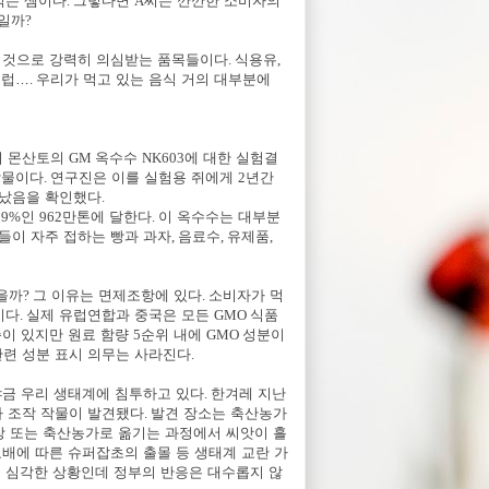
먹는 셈이다
.
그렇다면
A
씨는 깐깐한 소비자의
것일까
?
 것으로 강력히 의심받는 품목들이다
.
식용유
,
시럽
…
.
우리가 먹고 있는 음식 거의 대부분에
이 몬산토의
GM
옥수수
NK603
에 대한 실험결
작물이다
.
연구진은 이를 실험용 쥐에게
2
년간
어났음을 확인했다
.
89%
인
962
만톤에 달한다
.
이 옥수수는 대부분
들이 자주 접하는 빵과 과자
,
음료수
,
유제품
,
을까
?
그 이유는 면제조항에 있다
.
소비자가 먹
시다
.
실제 유럽연합과 중국은 모든
GMO
식품
준이 있지만 원료 함량
5
순위 내에
GMO
성분이
관련 성분 표시 의무는 사라진다
.
금 우리 생태계에 침투하고 있다
.
한겨레 지난
자 조작 작물이 발견됐다
.
발견 장소는 축산농가
 또는 축산농가로 옮기는 과정에서 씨앗이 흘
배에 따른 슈퍼잡초의 출몰 등 생태계 교란 가
는 심각한 상황인데 정부의 반응은 대수롭지 않