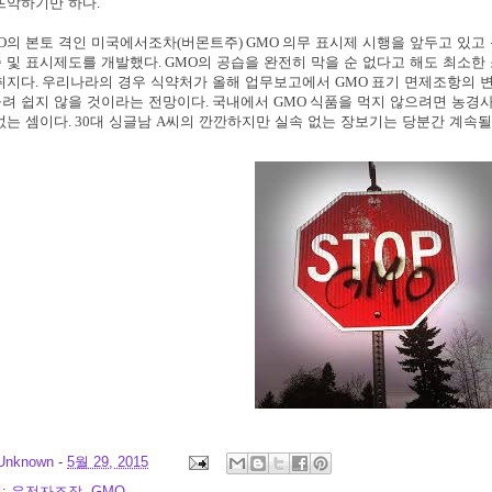
뜨악하기만 하다
.
O
의 본토 격인 미국에서조차
(
버몬트주
) GMO
의무 표시제 시행을 앞두고 있고
 및 표시제도를 개발했다
. GMO
의 공습을 완전히 막을 순 없다고 해도 최소한
취지다
.
우리나라의 경우 식약처가 올해 업무보고에서
GMO
표기 면제조항의 
려 쉽지 않을 것이라는 전망이다
.
국내에서
GMO
식품을 먹지 않으려면 농경
없는 셈이다
. 30
대 싱글남
A
씨의 깐깐하지만 실속 없는 장보기는 당분간 계속될
Unknown
-
5월 29, 2015
:
유전자조작
,
GMO