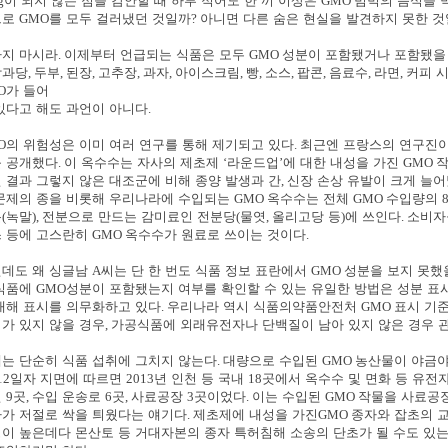
g
이 되지 않는 점을 감안할 때 하루 적어도 한 끼 이상은
GMO
범벅의 음식을 
으로
GMO
를 모두 걸러냈던 것일까
?
아니면 다른 숨은 현실을 발견하지 못한 
지 마시라
.
이제부터 언급되는 식품은 모두
GMO
성분이 포함됐거나 포함됐을
상과당
,
두부
,
된장
,
고추장
,
과자
,
아이스크림
,
빵
,
소스
,
팝콘
,
음료수
,
라면
,
커피 
O
가 들어
있다고 해도 과언이 아니다
.
O
의 위험성은 이미 여러 연구를 통해 제기되고 있다
.
최근엔 프랑스의 연구진
 공개했다
.
이 옥수수는 자사의 제초제
‘
라운드업
’
에 대한 내성을 가진
GMO
 결과 그렇지 않은 대조군에 비해 종양 발생과 간
,
신장 손상 유발이 크게 늘
문제의 종을 비롯해 우리나라에 수입되는
GMO
옥수수는 전체
GMO
수입량의
분
(
녹말
),
전분으로 만드는 감미료인 전분당
(
물엿
,
올리고당 등
)
에 쓰인다
.
소비자
 등에 고스란히
GMO
옥수수가 원료로 쓰이는 것이다
.
데도 왜 싱글남
A
씨는 단 한 번도 식품 정보 표란에서
GMO
성분을 보지 못했
식품에
GMO
성분이 포함됐는지 여부를 확인할 수 있는 유일한 방법은 성분 표
대해 표시를 의무화하고 있다
.
우리나라 역시 식품의약품안전처
GMO
표시 기
가 있지 않을 경우
,
가공식품에 외래유전자나 단백질이 남아 있지 않은 경우 
는 단순히 식품 섭취에 그치지 않는다
.
대량으로 수입된
GMO
농산물이 야금야
12
일자 지면에 따르면
2013
년 인천 등 국내
18
곳에서 옥수수 및 면화 등 유전
변
9
곳
,
수입 운송로
6
곳
,
사료공장
3
곳이었다
.
이는 수입된
GMO
작물을 사료공장
가 저절로 싹을 틔웠다는 얘기다
.
제초제에 내성을 가진
GMO
종자와 잡초의 교
이 높은데다 몬산토 등 거대자본의 종자 특허침해 소송의 단초가 될 수도 있