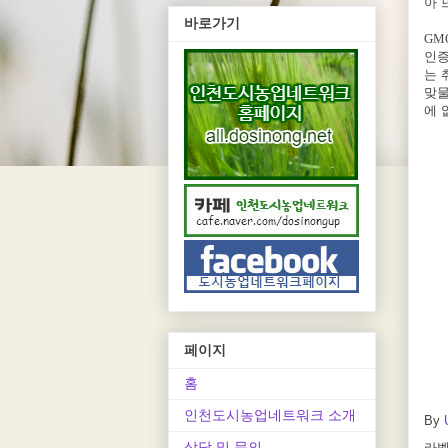
아 
바로가기
GM
인증
는 
맞물
에 
페이지
홈
인천도시농업네트워크 소개
By
상담 및 문의
라벨