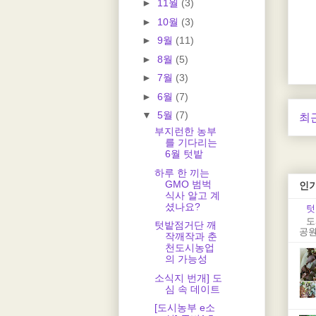
►
11월
(3)
►
10월
(3)
►
9월
(11)
►
8월
(5)
►
7월
(3)
►
6월
(7)
▼
5월
(7)
최
부지런한 농부
를 기다리는
6월 텃밭
하루 한 끼는
GMO 범벅
인
식사 알고 계
셨나요?
텃
도
텃밭점거단 깨
공원
작깨작과 춘
천도시농업
의 가능성
소식지 번개] 도
심 속 데이트
[도시농부 e소