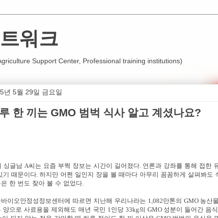
트워크
iculture Support Center, Professional training institutions)
15년 5월 29일 금요일
루 한 끼는 GMO 범벅 식사 알고 계셨나요?
대 싱글남
A
씨는 요즘 부쩍 장보는 시간이 길어졌다
.
언론과 강좌를 통해 접한
있기 때문이다
.
하지만 어쩐 일인지 장을 볼 때마다 아무리 꼼꼼하게 살펴봐도
은 한 번도 찾아 볼 수 없었다
.
국바이오안정성정보센터에 따르면 지난해 우리나라는
1,082
만톤의
GMO
농산물
 양으로 사료용을 제외해도 매년 국민
1
인당
33kg
의
GMO
성분이 들어간 음식