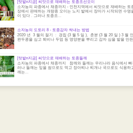
[텃밭n지금] 씨앗으로 재배하는 토종조선오이
소자농의 파종에서 채종까지 - 인천지역에서 씨앗으로 재배하는 토
장에서 판매하는 개량종 오이는 노지 밭에서 장마가 시작되면 수명
이 있다 . 그러나 토종조...
소자농의 도토리 8 - 토종감자 싹내는 방법
2020 년 3 월의 절기 : 경칩 (3 월 5 일 ), 춘분 (3 월 20 일 
완두콩을 심고 퇴비나 두엄 등 영양분을 뿌리고 감자 심을 밭을 만든다 
[텃밭n지금] 씨앗으로 재배하는 토종들깨
소자농의 파종에서 채종까지 참깨와 들깨는 우리나라 음식에서 빠질
러나 들깨는 잎을 쌈으로도 먹고 장아찌나 찌개나 국으로도 식용하고 
깨는...