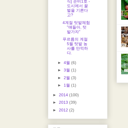
식] 준비1호 -
도시에서 꿀
벌을 기른다
고?
4계절 텃밭체험
"얘들아, 텃
밭가자"
푸르름의 계절
5월 텃밭 농
사를 만끽하
다.
►
4월
(6)
►
3월
(1)
►
2월
(3)
►
1월
(1)
►
2014
(100)
►
2013
(39)
►
2012
(2)