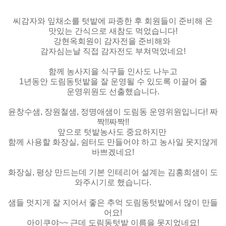
씨감자와 잎채소를 텃밭에 파종한 후 회원들이 준비해 온
맛있는 간식으로 새참도 먹었습니다!
강현옥회원이 감자전을 준비해와
감자심는날 직접 감자전도 부쳐먹었네요!
함께 농사지을 식구들 인사도 나누고
1년동안 도림동텃밭을 잘 운영될 수 있도록 이끌어 줄
운영위원도 선출했습니다.
윤창수샘, 장원철샘, 정명애샘이 도림동 운영위원입니다! 짜
짝!!짜짝!!
앞으로 텃밭농사도 중요하지만
함께 사용할 화장실, 쉼터도 만들어야 하고 농사일 못지않게
바쁘겠네요!
화장실, 평상 만드는데 기본 인테리어 설계는 김홍희샘이 도
와주시기로 했습니다.
샘들 멋지게 잘 지어서 좋은 추억 도림동텃밭에서 많이 만들
어요!
아이쿠야~~ 근데 도림동텃밭 이름을 못지었네요!