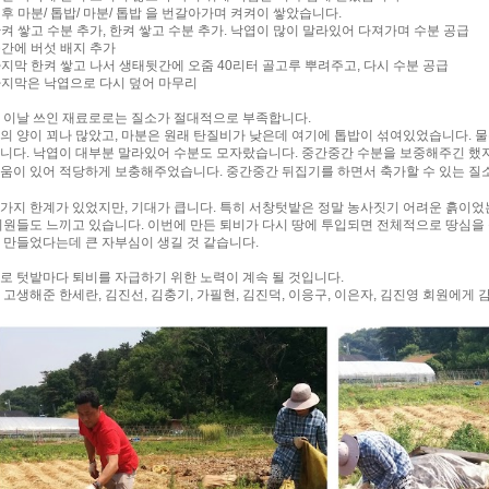
 이후 마분/ 톱밥/ 마분/ 톱밥 을 번갈아가며 켜켜이 쌓았습니다.
 한켜 쌓고 수분 추가, 한켜 쌓고 수분 추가. 낙엽이 많이 말라있어 다져가며 수분 공급
 중간에 버섯 배지 추가
 마지막 한켜 쌓고 나서 생태뒷간에 오줌 40리터 골고루 뿌려주고, 다시 수분 공급
 마지막은 낙엽으로 다시 덮어 마무리
 이날 쓰인 재료로로는 질소가 절대적으로 부족합니다.
의 양이 꾀나 많았고, 마분은 원래 탄질비가 낮은데 여기에 톱밥이 섞여있었습니다. 물
니다. 낙엽이 대부분 말라있어 수분도 모자랐습니다. 중간중간 수분을 보중해주긴 했
움이 있어 적당하게 보충해주었습니다.
중간중간 뒤집기를 하면서 축가할 수 있는 질소
가지 한계가 있었지만, 기대가 큽니다. 특히 서창텃밭은 정말 농사짓기 어려운 흙이었
회원들도 느끼고 있습니다. 이번에 만든 퇴비가 다시 땅에 투입되면 전체적으로 땅심을 높
 만들었다는데 큰 자부심이 생길 것 같습니다.
로 텃밭마다 퇴비를 자급하기 위한 노력이 계속 될 것입니다.
 고생해준 한세란, 김진선, 김충기, 가필현, 김진덕, 이응구, 이은자, 김진영 회원에게