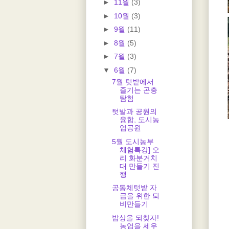
►
11월
(3)
►
10월
(3)
►
9월
(11)
►
8월
(5)
►
7월
(3)
▼
6월
(7)
7월 텃밭에서
즐기는 곤충
탐험
텃밭과 공원의
융합, 도시농
업공원
5월 도시농부
체험특강] 오
리 화분거치
대 만들기 진
행
공동체텃밭 자
급을 위한 퇴
비만들기
밥상을 되찾자!
농업을 세우