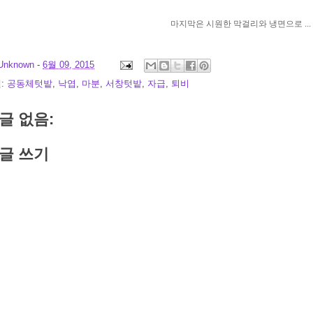
마지막은 시원한 막걸리와 냉면으로 ...
Unknown
-
6월 09, 2015
:
공동체텃밭
,
낙엽
,
마분
,
서창텃밭
,
자급
,
퇴비
글 없음:
글 쓰기