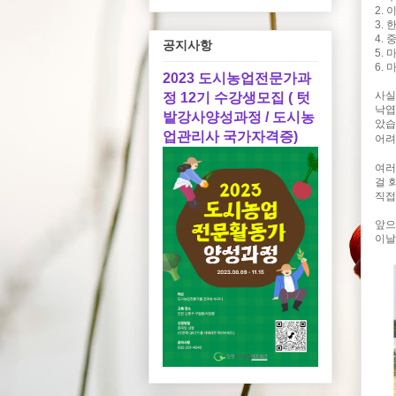
2.
3.
4.
공지사항
5.
6.
2023 도시농업전문가과
사실
정 12기 수강생모집 ( 텃
낙엽
밭강사양성과정 / 도시농
았습
업관리사 국가자격증)
어려
여러
걸 
직접
앞으
이날