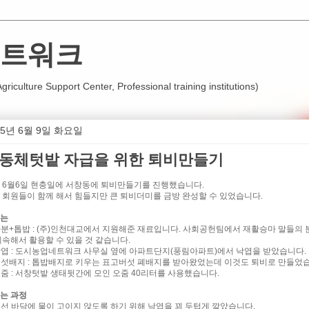
트워크
iculture Support Center, Professional training institutions)
15년 6월 9일 화요일
동체텃밭 자급을 위한 퇴비만들기
 6월6일 현충일에 서창동에 퇴비만들기를 진행했습니다.
 회원들이 함께 해서 힘들지만 큰 퇴비더미를 금방 완성할 수 있었습니다.
는
 마분+톱밥 : (주)인천대교에서 지원해준 재료입니다. 사회공헌팀에서 재활승마 말들
계속해서 활용할 수 있을 것 같습니다.
 낙엽 : 도시농업네트워크 사무실 옆에 아파트단지(풍림아파트)에서 낙엽을 받았습니다.
 버섯배지 : 톱밥배지로 키우는 표고버섯 폐배지를 받아왔었는데 이것도 퇴비로 만들었
 오줌 : 서창텃밭 생태뒷간에 모인 오줌 40리터를 사용했습니다.
는 과정
 우선 바닥에 물이 고이지 않도록 하기 위해 낙엽을 꾀 두텁게 깔았습니다.