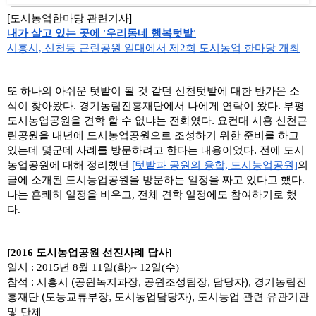
[도시농업한마당 관련기사]
내가 살고 있는 곳에 '우리동네 행복텃밭'
시흥시, 신천동 근린공원 일대에서 제2회 도시농업 한마당 개최
또 하나의 아쉬운 텃밭이 될 것 같던 신천텃밭에 대한 반가운 소
식이 찾아왔다. 경기농림진흥재단에서 나에게 연락이 왔다. 부평
도시농업공원을 견학 할 수 없냐는 전화였다. 요컨대 시흥 신천근
린공원을 내년에 도시농업공원으로 조성하기 위한 준비를 하고 
있는데 몇군데 사례를 방문하려고 한다는 내용이었다. 전에 도시
농업공원에 대해 정리했던 
[
텃밭과 공원의 융합, 도시농업공원]
의 
글에 소개된 도시농업공원을 방문하는 일정을 짜고 있다고 했다. 
나는 흔쾌히 일정을 비우고, 전체 견학 일정에도 참여하기로 했
다. 
[2016 도시농업공원 선진사례 답사]
일시 : 2015년 8월 11일(화)~ 12일(수)
참석 : 시흥시 (공원녹지과장, 공원조성팀장, 담당자), 경기농림진
흥재단 (도농교류부장, 도시농업담당자), 도시농업 관련 유관기관 
및 단체