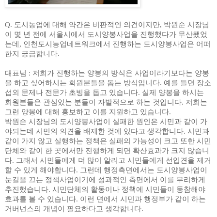
Q.
도시농업에 대해 약간은 비판적인 의견이지만
,
박원순 시장님
이 몇 년 전에 서울시에서 도시양봉사업을 진행했다가 무산됐었
는데
,
인천도시농업네트워크에서 진행하는 도시양봉사업은 어떠
한지 궁금합니다
.
대표님
:
저희가 진행하는 양봉의 방식은 사업이라기보다는 양봉
을 하고 싶어하시는 회원분들을 돕는 방식입니다
.
예를 들면 장소
섭외 문제나 전문가 초빙을 돕고 있습니다
.
실제 양봉을 하시는
회원분들은 관심있는 분들이 자발적으로 하는 것입니다
.
저희는
그런 양봉에 대해 홍보하고 이를 지원하고 있습니다
.
박원순 시장님의 도시양봉사업이 실패한 원인은 시민과 같이 가
야되는데 시민의 의견을 배제한 것에 있다고 생각합니다
.
시민과
같이 가지 않고 실행하는 정책은 실패의 가능성이 크고 또한 시민
단체와 같이 한 곳에서만 진행하게 되면 확산효과가 크지 않습니
다
.
그래서 시민들에게 더 많이 알리고 시민들에게 선입견을 제거
할 수 있게 해야합니다
.
그런데 행정측면에서는 도시양봉사업이
눈길을 끄는 정책사업이기에 성과적인 측면에서 이를 무리하게
추진했습니다
.
시민단체의 활동이나 정책에 시민들이 동참해야
효과를 볼 수 있습니다
.
이런 면에서 시민과 행정부가 같이 하는
거버넌스의 개념이 필요하다고 생각합니다
.