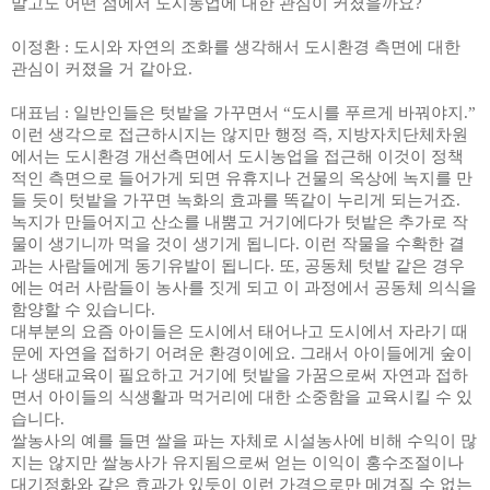
말고도 어떤 점에서 도시농업에 대한 관심이 커졌을까요
?
이정환
:
도시와 자연의 조화를 생각해서 도시환경 측면에 대한
관심이 커졌을 거 같아요
.
대표님
:
일반인들은 텃밭을 가꾸면서
“
도시를 푸르게 바꿔야지
.”
이런 생각으로 접근하시지는 않지만 행정 즉
,
지방자치단체차원
에서는 도시환경 개선측면에서 도시농업을 접근해 이것이 정책
적인 측면으로 들어가게 되면 유휴지나 건물의 옥상에 녹지를 만
들 듯이 텃밭을 가꾸면 녹화의 효과를 똑같이 누리게 되는거죠
.
녹지가 만들어지고 산소를 내뿜고 거기에다가 텃밭은 추가로 작
물이 생기니까 먹을 것이 생기게 됩니다
.
이런 작물을 수확한 결
과는 사람들에게 동기유발이 됩니다
.
또
,
공동체 텃밭 같은 경우
에는 여러 사람들이 농사를 짓게 되고 이 과정에서 공동체 의식을
함양할 수 있습니다
.
대부분의 요즘 아이들은 도시에서 태어나고 도시에서 자라기 때
문에 자연을 접하기 어려운 환경이에요
.
그래서 아이들에게 숲이
나 생태교육이 필요하고 거기에 텃밭을 가꿈으로써 자연과 접하
면서 아이들의 식생활과 먹거리에 대한 소중함을 교육시킬 수 있
습니다
.
쌀농사의 예를 들면 쌀을 파는 자체로 시설농사에 비해 수익이 많
지는 않지만 쌀농사가 유지됨으로써 얻는 이익이 홍수조절이나
대기정화와 같은 효과가 있듯이 이런 가격으로만 메겨질 수 없는