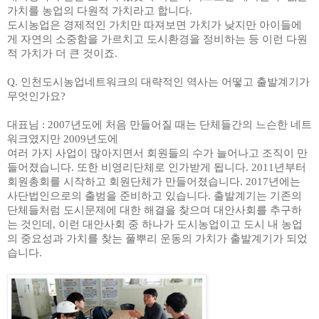
가치를 농업의 다원적 가치라고 합니다
.
도시농업은 경제적인 가치만 따져보면 가치가 낮지만 아이들에
게 자연의 소중함을 가르치고 도시환경을 정비하는 등 이런 다원
적 가치가 더 큰 것이죠
.
Q.
인천도시농업네트워크의 대략적인 역사는 어떻고 출발계기가
무엇인가요
?
대표님
: 2007
년도에 처음 만들어질 때는 단체들간의 느슨한 네트
워크였지만
2009
년도에
여러 가지 사업이 많아지면서 회원들의 수가 늘어나고 조직이 만
들어졌습니다
.
또한 비영리단체로 인가받게 됩니다
. 2011
년부터
회원총회를 시작하고 회원단체가 만들어졌습니다
. 2017
년에는
사단법인으로의 출범을 준비하고 있습니다
.
출발계기는 기존의
단체들처럼 도시문제에 대한 해결을 찾으며 대안사회를 추구하
는 것인데
,
이런 대안사회 중 하나가 도시농업이고 도시 내 농업
의 중요성과 가치를 찾는 풀뿌리 운동의 가치가 출발계기가 되었
습니다
.