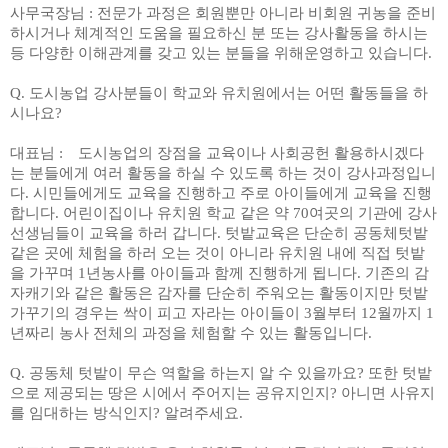
사무국장님
:
전문가 과정은 회원뿐만 아니라 비회원 귀농을 준비
하시거나 체계적인 도움을 필요하신 분 또는 강사활동을 하시는
등 다양한 이해관계를 갖고 있는 분들을 위해운영하고 있습니다
.
Q.
도시농업 강사분들이 학교와 유치원에서는 어떤 활동들을 하
시나요
?
대표님
:
도시농업의 장점을 교육이나 사회공헌 활용하시겠다
는 분들에게 여러 활동을 하실 수 있도록 하는 것이 강사과정입니
다
.
시민들에게도 교육을 진행하고 주로 아이들에게 교육을 진행
합니다
.
어린이집이나 유치원 학교 같은 약
70
여곳의 기관에 강사
선생님들이 교육을 하러 갑니다
.
텃밭교육은 단순히 공동체텃밭
같은 곳에 체험을 하러 오는 것이 아니라 유치원 내에 직접 텃밭
을 가꾸며
1
년농사를 아이들과 함께 진행하게 됩니다
.
기존의 감
자캐기와 같은 활동은 감자를 단순히 주워오는 활동이지만 텃밭
가꾸기의 경우는 싹이 피고 자라는 아이들이
3
월부터
12
월까지
1
년짜리 농사 전체의 과정을 체험할 수 있는 활동입니다
.
Q.
공동체 텃밭이 무슨 역할을 하는지 알 수 있을까요
?
또한 텃밭
으로 제공되는 땅은 시에서 주어지는 공유지인지
?
아니면 사유지
를 임대하는 방식인지
?
알려주세요
.