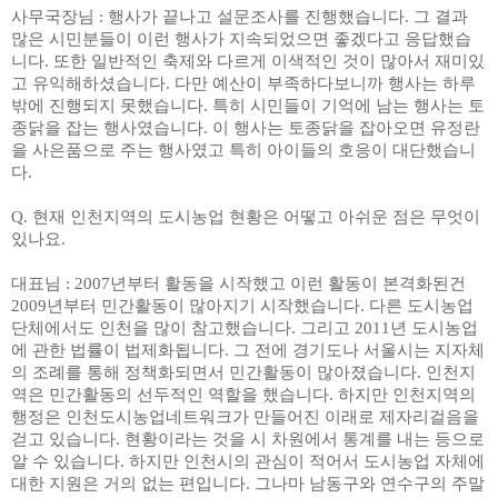
사무국장님
:
행사가 끝나고 설문조사를 진행했습니다
.
그 결과
많은 시민분들이 이런 행사가 지속되었으면 좋겠다고 응답했습
니다
.
또한 일반적인 축제와 다르게 이색적인 것이 많아서 재미있
고 유익해하셨습니다
.
다만 예산이 부족하다보니까 행사는 하루
밖에 진행되지 못했습니다
.
특히 시민들이 기억에 남는 행사는 토
종닭을 잡는 행사였습니다
.
이 행사는 토종닭을 잡아오면 유정란
을 사은품으로 주는 행사였고 특히 아이들의 호응이 대단했습니
다
.
Q.
현재 인천지역의 도시농업 현황은 어떻고 아쉬운 점은 무엇이
있나요
.
대표님
: 2007
년부터 활동을 시작했고 이런 활동이 본격화된건
2009
년부터 민간활동이 많아지기 시작했습니다
.
다른 도시농업
단체에서도 인천을 많이 참고했습니다
.
그리고
2011
년 도시농업
에 관한 법률이 법제화됩니다
.
그 전에 경기도나 서울시는 지자체
의 조례를 통해 정책화되면서 민간활동이 많아졌습니다
.
인천지
역은 민간활동의 선두적인 역할을 했습니다
.
하지만 인천지역의
행정은 인천도시농업네트워크가 만들어진 이래로 제자리걸음을
걷고 있습니다
.
현황이라는 것을 시 차원에서 통계를 내는 등으로
알 수 있습니다
.
하지만 인천시의 관심이 적어서 도시농업 자체에
대한 지원은 거의 없는 편입니다
.
그나마 남동구와 연수구의 주말