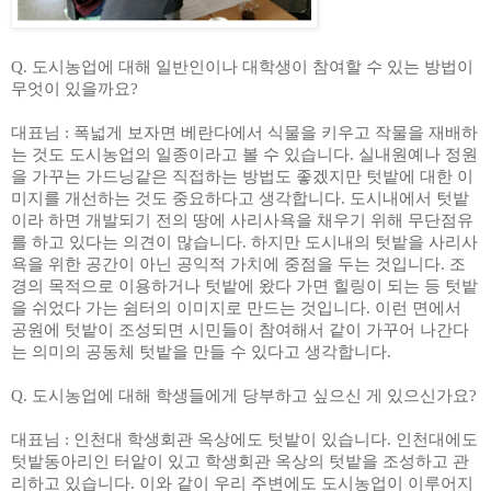
Q.
도시농업에 대해 일반인이나 대학생이 참여할 수 있는 방법이
무엇이 있을까요
?
대표님
:
폭넓게 보자면 베란다에서 식물을 키우고 작물을 재배하
는 것도 도시농업의 일종이라고 볼 수 있습니다
.
실내원예나 정원
을 가꾸는 가드닝같은 직접하는 방법도 좋겠지만 텃밭에 대한 이
미지를 개선하는 것도 중요하다고 생각합니다
.
도시내에서 텃밭
이라 하면 개발되기 전의 땅에 사리사욕을 채우기 위해 무단점유
를 하고 있다는 의견이 많습니다
.
하지만 도시내의 텃밭을 사리사
욕을 위한 공간이 아닌 공익적 가치에 중점을 두는 것입니다
.
조
경의 목적으로 이용하거나 텃밭에 왔다 가면 힐링이 되는 등 텃밭
을 쉬었다 가는 쉼터의 이미지로 만드는 것입니다
.
이런 면에서
공원에 텃밭이 조성되면 시민들이 참여해서 같이 가꾸어 나간다
는 의미의 공동체 텃밭을 만들 수 있다고 생각합니다
.
Q.
도시농업에 대해 학생들에게 당부하고 싶으신 게 있으신가요
?
대표님
:
인천대 학생회관 옥상에도 텃밭이 있습니다
.
인천대에도
텃밭동아리인 터앝이 있고 학생회관 옥상의 텃밭을 조성하고 관
리하고 있습니다
.
이와 같이 우리 주변에도 도시농업이 이루어지