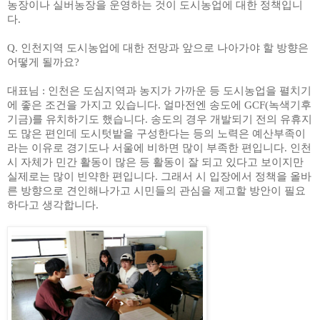
농장이나 실버농장을 운영하는 것이 도시농업에 대한 정책입니
다
.
Q.
인천지역 도시농업에 대한 전망과 앞으로 나아가야 할 방향은
어떻게 될까요
?
대표님
:
인천은 도심지역과 농지가 가까운 등 도시농업을 펼치기
에 좋은 조건을 가지고 있습니다
.
얼마전엔 송도에
GCF(
녹색기후
기금
)
를 유치하기도 했습니다
.
송도의 경우 개발되기 전의 유휴지
도 많은 편인데 도시텃밭을 구성한다는 등의 노력은 예산부족이
라는 이유로 경기도나 서울에 비하면 많이 부족한 편입니다
.
인천
시 자체가 민간 활동이 많은 등 활동이 잘 되고 있다고 보이지만
실제로는 많이 빈약한 편입니다
.
그래서 시 입장에서 정책을 올바
른
방향으로 견인해나가고 시민들의 관심을 제고할 방안이 필요
하다고 생각합니다
.