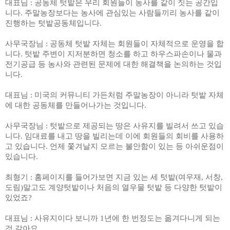
대표님
:
공동체 텃밭은 우리 회원들이 농사를 같이 짓는 공간입
니다
.
주말농장보다는 농사에 관심있는 사람들끼리 농사를 같이
진행하는 텃밭공동체입니다
.
사무국장님
:
공동체 텃밭 자체는 회원들이 자체적으로 운영을 합
니다
.
텃밭 주변이 지저분하면 청소를 하고 하우스파손이나 물과
전기공급 등 농사와 관련된 문제에 대한 해결책을 논의하는 것입
니다
.
대표님
:
미국의 커뮤니티 가든처럼 주말농장이 아니라 텃밭 자체
에 대한 공동체를 만들어나가는 것입니다
.
사무국장님
:
텃밭으로 제공되는 땅은 사유지를 빌려서 쓰고 있습
니다
.
임대료를 내고 땅을 빌리는데 이에 회원들의 회비를 사용하
고 있습니다
.
언제 쫓겨날지 모르는 불안함이 있는 등 아쉬운점이
있습니다
.
최형기
:
홈페이지를 들어가보면 지금 있는 세 텃밭
(
여우재
,
서창
,
도림
)
말고도 계양텃밭이나 처음의 열우물 텃밭 등 다양한 텃밭이
있었죠
?
대표님
:
사유지이다 보니까
1
년에 한 번정도는 옮겨다니게 되는
것 같아요
.