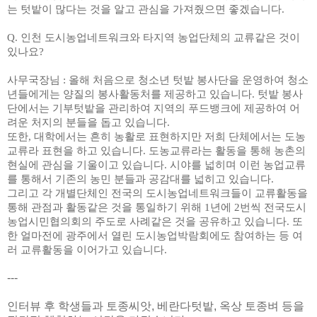
는 텃밭이 많다는 것을 알고 관심을 가져줬으면 좋겠습니다
.
Q.
인천 도시농업네트워크와 타지역 농업단체의 교류같은 것이
있나요
?
사무국장님
:
올해 처음으로 청소년 텃밭 봉사단을 운영하여 청소
년들에게는 양질의 봉사활동처를 제공하고 있습니다
.
텃밭 봉사
단에서는 기부텃밭을 관리하여 지역의 푸드뱅크에 제공하여 어
려운 처지의 분들을 돕고 있습니다
.
또한
,
대학에서는 흔히 농활로 표현하지만 저희 단체에서는 도농
교류라 표현을 하고 있습니다
.
도농교류라는 활동을 통해 농촌의
현실에 관심을 기울이고 있습니다
.
시야를 넓히며 이런 농업교류
를 통해서 기존의 농민 분들과 공감대를 넓히고 있습니다
.
그리고 각 개별단체인 전국의 도시농업네트워크들이 교류활동을
통해 관점과 활동같은 것을 통일하기 위해
1
년에
2
번씩 전국도시
농업시민협의회의 주도로 사례같은 것을 공유하고 있습니다
.
또
한 얼마전에 광주에서 열린 도시농업박람회에도 참여하는 등 여
러 교류활동을 이어가고 있습니다
.
---
인터뷰 후 학생들과 토종씨앗, 베란다텃밭, 옥상 토종벼 등을