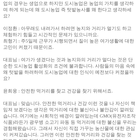
업의 경우는 생업으로 하지만 도시농업은 농업의 가치를 생각하
며 하게 되는데 왜 도시농업 즉 텃밭농사를 왜 한다고 생각하세
요
?
이정환
:
아무래도 내려가서 하려면 농지와 거리가 멀기도 하고
체험하기 힘들고 시간적인 문제가 있으니까요
.
최형기
:
주
5
일제 근무가 시행되면서 질이 높은 여가생활에 대한
고민이 커졌기 때문이죠
.
대표님
:
여가가 생겼다는 것과 농지와의 거리가 멀다는 것은 단
순한 도시농업 활성화의 조건에 불과합니다
.
사람들의 마음 속에
왜 텃밭을 하려하며 도시농업에 대한 인식이 예전보다 커졌을까
요
?
윤희웅
:
안전한 먹거리를 찾고 건강을 찾기 위해서죠
.
대표님
:
맞습니다
.
안전한 먹거리나 건강 이런 것을 나 자신이 책
임져 보겠다는 생각은 먹거리에 대한 불신이나 불안감이 깔려있
습니다
.
여기에는 사회적인 배경이 깔려있는데
GMO(
유전자조작
식품
)
라든가 광우병 소고기 파동 등 먹거리에 대한 불신을 우리는
경험해왔습니다
.
그래서 자신이 직접 가꾸는 농산물에 대한 관심
이 커져갔습니다
.
그러면 이런 안전한 먹거리와 건강을 찾는 것