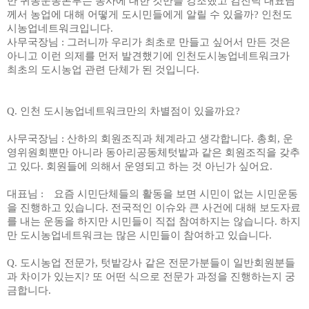
만 귀농운동본부는 농사에 대한 것만을 강조했고 김진덕 대표님
께서 농업에 대해 어떻게 도시민들에게 알릴 수 있을까
?
인천도
시농업네트워크입니다
.
사무국장님
:
그러니까 우리가 최초로 만들고 싶어서 만든 것은
아니고 이런 의제를 먼저 발견했기에 인천도시농업네트워크가
최초의 도시농업 관련 단체가 된 것입니다
.
Q.
인천 도시농업네트워크만의 차별점이 있을까요
?
사무국장님
:
산하의 회원조직과 체계라고 생각합니다
.
총회
,
운
영위원회뿐만 아니라 동아리공동체텃밭과 같은 회원조직을 갖추
고 있다
.
회원들에 의해서 운영되고 하는 것 아닌가 싶어요
.
대표님
:
요즘 시민단체들의 활동을 보면 시민이 없는 시민운동
을 진행하고 있습니다
.
전국적인 이슈와 큰 사건에 대해 보도자료
를 내는 운동을 하지만 시민들이 직접 참여하지는 않습니다
.
하지
만 도시농업네트워크는 많은 시민들이 참여하고 있습니다
.
Q.
도시농업 전문가
,
텃밭강사 같은 전문가분들이 일반회원분들
과 차이가 있는지
?
또 어떤 식으로 전문가 과정을 진행하는지 궁
금합니다
.